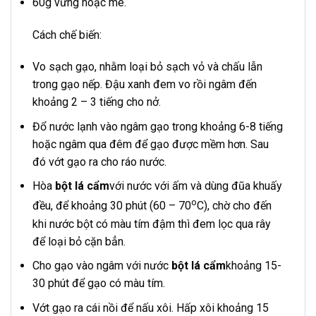
60g vừng hoặc mè.
Cách chế biến:
Vo sạch gạo, nhằm loại bỏ sạch vỏ và chấu lẫn
trong gạo nếp. Đậu xanh đem vo rồi ngâm đến
khoảng 2 – 3 tiếng cho nở.
Đổ nước lạnh vào ngâm gạo trong khoảng 6-8 tiếng
hoặc ngâm qua đêm để gạo được mềm hơn. Sau
đó vớt gạo ra cho ráo nước.
Hòa
bột lá cẩm
với nước với ấm và dùng đũa khuấy
o
đều, để khoảng 30 phút (60 – 70
C), chờ cho đến
khi nước bột có màu tím đậm thì đem lọc qua rây
để loại bỏ cặn bẳn.
Cho gạo vào ngâm với nước
bột lá cẩm
khoảng 15-
30 phút để gạo có màu tím.
Vớt gạo ra cái nồi để nấu xôi. Hấp xôi khoảng 15