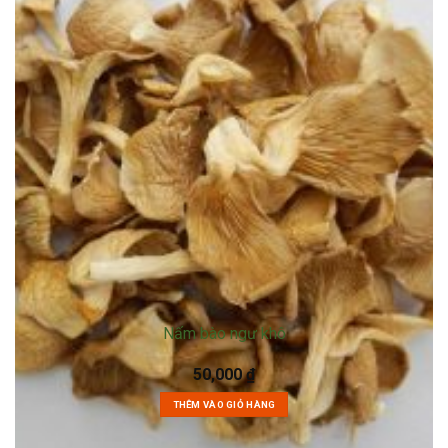
Nấm bào ngư khô
50,000
₫
THÊM VÀO GIỎ HÀNG