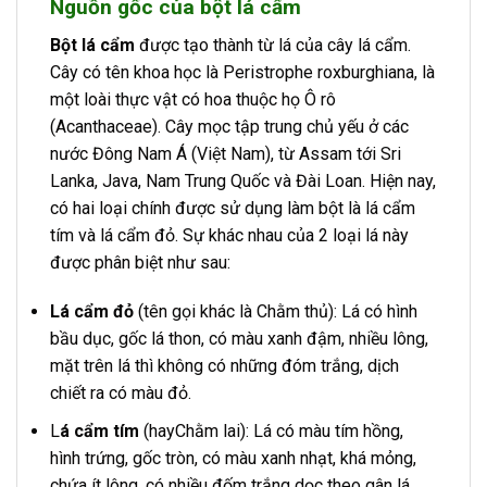
Nguồn gốc của bột lá cẩm
Bột lá cẩm
được tạo thành từ lá của cây lá cẩm.
Cây có tên khoa học là Peristrophe roxburghiana, là
một loài thực vật có hoa thuộc họ Ô rô
(Acanthaceae). Cây mọc tập trung chủ yếu ở các
nước Đông Nam Á (Việt Nam), từ Assam tới Sri
Lanka, Java, Nam Trung Quốc và Đài Loan. Hiện nay,
có hai loại chính được sử dụng làm bột là lá cẩm
tím và lá cẩm đỏ. Sự khác nhau của 2 loại lá này
được phân biệt như sau:
Lá cẩm đỏ
(tên gọi khác là Chằm thủ): Lá có hình
bầu dục, gốc lá thon, có màu xanh đậm, nhiều lông,
mặt trên lá thì không có những đóm trắng, dịch
chiết ra có màu đỏ.
L
á cẩm tím
(hayChằm lai): Lá có màu tím hồng,
hình trứng, gốc tròn, có màu xanh nhạt, khá mỏng,
chứa ít lông, có nhiều đốm trắng dọc theo gân lá,