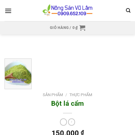
Skip
to
content
GIỎ HÀNG /
0
₫
SẢN PHẨM
/
THỰC PHẨM
Bột lá cẩm
150,000
₫