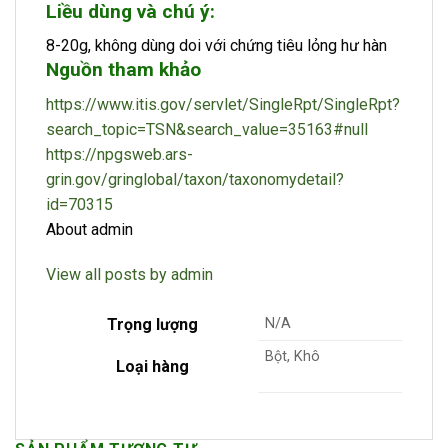
Liều dùng và chú ý:
8-20g, không dùng doi với chứng tiêu lỏng hư hàn
Nguồn tham khảo
https://www.itis.gov/servlet/SingleRpt/SingleRpt?
search_topic=TSN&search_value=35163#null
https://npgsweb.ars-
grin.gov/gringlobal/taxon/taxonomydetail?
id=70315
About admin
View all posts by admin
Trọng lượng
N/A
Bột, Khô
Loại hàng