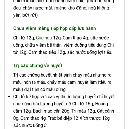
nhiễm khác như. hội chứng cam nhiệt (mắt dô sưng
đau, chảy nước mắt, miệng khô đắng, ngủ không
yên, bứt rứt),
Chữa viêm màng tiếp hợp cấp lưu hành
Chi từ 12g,
Cúc hoa
12g. Cam thảo 4g. sắc nước
uống, chữa viêm bể thận, viêm duờng tiểu dùng Chi
tử 12g, Cam thảo tiêu 12g, sắc nước uống lợi tiểu.
Trị các chứng về huyết
Trị các chứng huyết nhiệt sinh chảy máu như ho ra
máu, nôn ra máu, chảy máu cam, huyết lâm (tiểu ra
máu) đại tiện có máu dùng
Chi tử kế hợp với các vị thuốc lương huyết chỉ huyết
như dùng bài Lương huyết gồ Chi từ 16g, Hoàng
cầm 12g, Bach mao cân 20g. Tri mẫu 12g, Cát cánh
8g, Cam thảo 4g, Trác bá diệp 12 Xích thược 12g
sắc nước uống.C