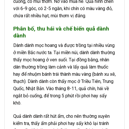
cuống, có mùi thơm. Nở vào mùa hè. Quả hình chén
với 6-9 góc, có 2-5 ngăn, khi chín có màu vàng đỏ,
chứa rất nhiều hạt, mùi thơm vị đắng.
Phân bố, thu hái và chế biến quả dành
dành
Dành dành mọc hoang và được trồng tại nhiều vùng
ở miền Bắc nước ta. Tại miền núi, dành dành thường
thấy mọc hoang ở ven suối. Tại đồng bằng, nhân
dân thường trồng làm cảnh và lấy quả làm thuốc
hay để nhuộm bánh trái thành màu vàng (bánh xu xê,
thạch). Dành dành còn thấy mọc ở Triều Tiên, Trung
Quốc, Nhật Bản. Vào tháng 8-11, quả chín, hái về
ngắt bỏ cuống, để trong 5 phút rồi phơi hay sấy
khô.
Quả dành dành rất hút ẩm, cho nên thường xuyên
kiểm tra, thấy ẩm phải phơi hay sấy khô lại tránh