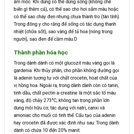
ẩm mốc. Khi dùng có thể dùng sống (không chế
biến gì thêm cả), có thể sao cho hơi sẫm màu hoặc
có thể sao cháy đen nhưng chưa thành tro (tàn tính).
Trong đông y cho rằng để sống có tác dụng thanh
nhiệt (chữa sốt), sao vàng để tả hoa (nóng trong
người), sao đen để cầm máu.D
Thành phần hóa học
Trong dành dành có một glucozit màu vàng gọi là
gardenia. Khi thủy phân, cho phần không đường gọi
là adenin tương tự với chất crocetin, hoat chất của
vị hồng hoa. Ngoài ra, trong dành dành còn có tanin,
tinh dầu, chất pectin a-creatine là một sắc tố màu
vàng, độ chảy 273°C, không tan trong phần lớn
dung môi hữu cơ, tác dụng với natri, canxi và
amoniac cho muối có tinh thể. Cấu tạo của adenin
hay crocetin đã được xác định như sau: Trong dành
dành có chứa 10 đến 20% manit.