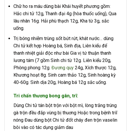
Chữ ho ra máu dùng bài Khái huyết phương gồm:
Hắc chi tử 12g, Thanh đại 4g (hòa thuốc uống), Qua
lâu nhân 16g. Hải phù thạch 12g, Kha từ 3g, sắc
uống.
Trị bóng nhiễm trùng sốt bứt rứt, khát nước… dùng
Chi tử kết hợp Hoàng bá, Sinh địa, Liên kiểu để
thanh nhiệt giải độc như bài Gia vị tứ thuận thanh
lương tám (7 gồm Sinh chi từ 12g. Liên kiểu 20g,
Phòng phong 12g.
Đương quy
24g, Xích thược 12g,
Khương hoạt 8g. Sinh cam thảo 12g, Sinh hoàng kỳ
40-60g. Sinh dịa 20g, Hoàng bá 12g sắc uống.
Tri chấn thương bong gân, trĩ:
Dùng Chi tử tán bột trộn với bột mì, lòng trắng trúng
gà trộn đều đắp vùng bị thuơng Hoặc trong bệnh triĩ
nóng Đau dùng bột Chi tử đốt cháy đen trộn vaselin
bôi vào có tác dụng giảm dau