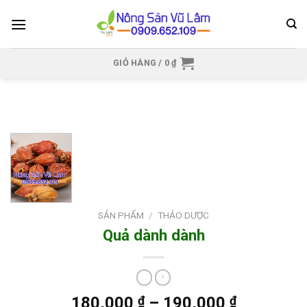
Skip
to
content
GIỎ HÀNG /
0
₫
SẢN PHẨM
/
THẢO DƯỢC
Quả dành dành
180,000
₫
–
190,000
₫