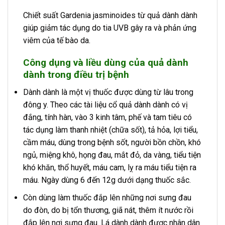
Chiết suất Gardenia jasminoides từ quả dành dành
giúp giảm tác dụng do tia UVB gây ra và phản ứng
viêm của tế bào da.
Công dụng và liều dùng của quả dành
dành trong điều trị bệnh
Dành dành là một vị thuốc được dùng từ lâu trong
đông y. Theo các tài liệu cổ quả dành dành có vị
đắng, tính hàn, vào 3 kinh tâm, phế và tam tiêu có
tác dụng làm thanh nhiệt (chữa sốt), tả hỏa, lợi tiểu,
cầm máu, dùng trong bệnh sốt, người bồn chồn, khó
ngủ, miệng khô, họng đau, mắt đỏ, da vàng, tiểu tiện
khó khăn, thổ huyết, máu cam, lỵ ra máu tiểu tiện ra
máu. Ngày dùng 6 đến 12g dưới dạng thuốc sắc.
Còn dùng làm thuốc đắp lên những nơi sưng đau
do đòn, do bị tổn thương, giã nát, thêm ít nước rồi
đắp lên nơi sưng đau. Lá dành dành được nhân dân