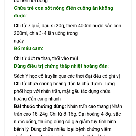
bôi lên nơi bỏng
Chữa trẻ con sốt nóng điên cuồng ăn không
được:
Chi tử 7 quả, dậu si 20g, thêm 400ml nước sắc còn
200ml, chia 3-4 lần uống trong
ngày
Đổ máu cam:
Chi tử đốt ra than, thổi vào mũi.
Dùng điều trị chứng thấp nhiệt hoàng đản:
Sách Y học cổ truyền qua các thời đại đều có ghi vị
Chi tử chữa chứng hoàng đản là chủ được. Từng
phối hợp với nhân trần, mật gấu tác dụng chữa
hoàng đản càng nhanh.
Bài thuốc thường dùng:
Nhân trấn cao thang (Nhân
trấn cao 18-24g, Chi tử 8-16g. Đại hoàng 4-8g, sắc
nước uống, thuờng dùng có gia giảm tuy tình hình
bệnh lý. Dùng chữa nhiều loại bệnh chứng viêm