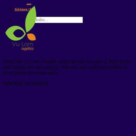
kiếm:
Giỏ hàng /
0
₫
Tìm
kiếm:
Nông sản Vũ Lâm chuyên cung cấp các loại gia vị, thảo dược
chất lượng cho các công ty, nhà mày sản xuất thực phẩm và
dược phẩm trên toàn quốc.
FANPAGE FACEBOOK