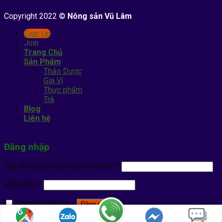
Copyright 2022 ©
Nông sản Vũ Lâm
Sign Up
Join
Trang Chủ
Sản Phẩm
Thảo Dược
Gia Vị
Thực phẩm
Trà
Blog
Liên hệ
Đăng nhập
Tên tài khoản hoặc địa chỉ email
*
Mật khẩu
*
Ghi nhớ mật khẩu
Đăng nhập
Quên mật khẩu?