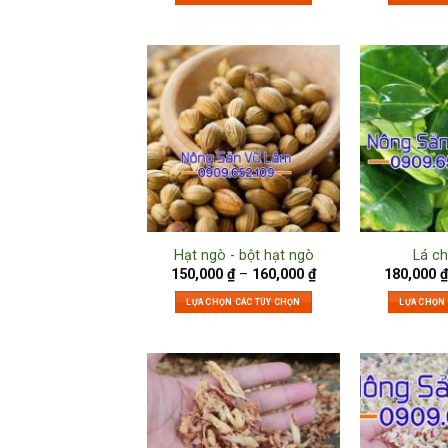
Hạt ngò - bột hạt ngò
Lá ch
150,000
₫
–
160,000
₫
180,000
₫
LỰA CHỌN CÁC TÙY CHỌN
LỰA CHỌN