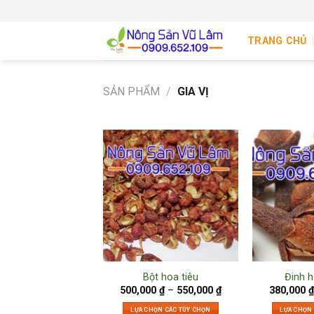
Skip
to
TRANG CHỦ
content
SẢN PHẨM
/
GIA VỊ
Bột hoa tiêu
Đinh 
500,000
₫
–
550,000
₫
380,000
₫
LỰA CHỌN CÁC TÙY CHỌN
LỰA CHỌN