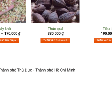
sấy khô
Thảo quả
Tiêu l
–
170,000
₫
380,000
₫
190,0
 CÁC TÙY CHỌN
THÊM VÀO GIỎ HÀNG
THÊM VÀO G
Thành phố Thủ Đức - Thành phố Hồ Chí Minh