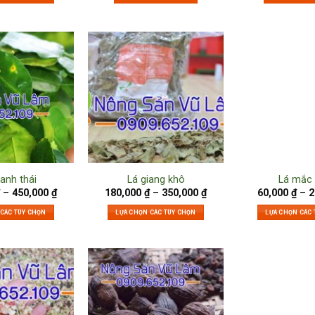
anh thái
Lá giang khô
Lá mắc
–
450,000
₫
180,000
₫
–
350,000
₫
60,000
₫
–
2
 CÁC TÙY CHỌN
LỰA CHỌN CÁC TÙY CHỌN
LỰA CHỌN CÁC