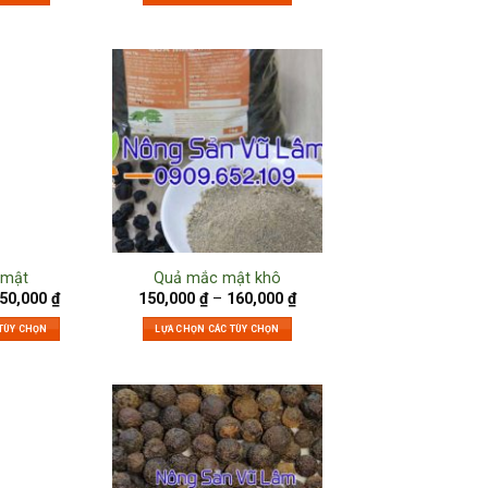
 mật
Quả mắc mật khô
50,000
₫
150,000
₫
–
160,000
₫
 TÙY CHỌN
LỰA CHỌN CÁC TÙY CHỌN