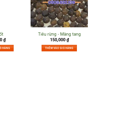
ốt
Tiêu rừng - Màng tang
00
₫
150,000
₫
IỎ HÀNG
THÊM VÀO GIỎ HÀNG