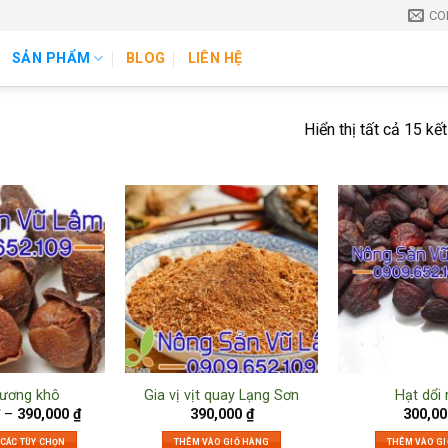
CO
SẢN PHẨM
BLOG
LIÊN HỆ
Hiển thị tất cả 15 kế
hương khô
Gia vị vịt quay Lạng Sơn
Hạt dổi 
–
390,000
₫
390,000
₫
300,0
 CÁC TÙY CHỌN
THÊM VÀO GIỎ HÀNG
THÊM VÀO G