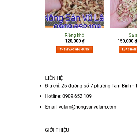
Riềng khô
Sả 
120,000
₫
150,000
₫
THÊM VÀO GIỎ HÀNG
LỰA CHỌN
LIÊN HỆ
Địa chỉ: 25 đường số 7 phường Tam Bình - 
Hotline: 0909.652.109
Email:
vulam@nongsanvulam.com
GIỚI THIỆU