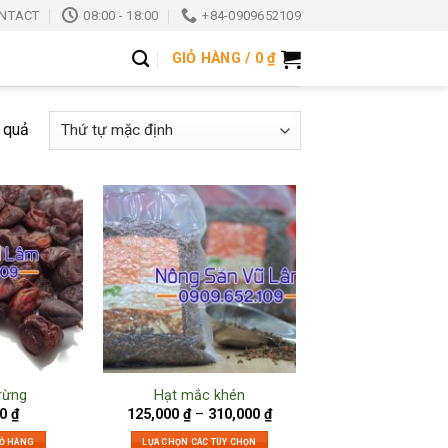
NTACT
08:00 - 18:00
+84-0909652109
GIỎ HÀNG /
0
₫
t quả
rừng
Hạt mắc khén
00
₫
125,000
₫
–
310,000
₫
IỎ HÀNG
LỰA CHỌN CÁC TÙY CHỌN