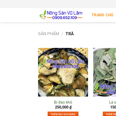
Skip
to
TRANG CHỦ
content
SẢN PHẨM
/
TRÀ
Bí đao khô
Lá 
250,000
₫
15
THÊM VÀO GIỎ HÀNG
THÊM V