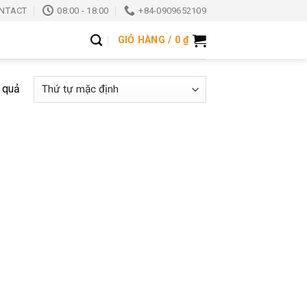
NTACT
08:00 - 18:00
+84-0909652109
GIỎ HÀNG /
0
₫
t quả