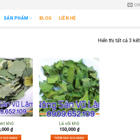
CO
SẢN PHẨM
BLOG
LIÊN HỆ
Hiển thị tất cả 3 kế
sen khô
Lá vối khô
0,000
₫
150,000
₫
ÀO GIỎ HÀNG
THÊM VÀO GIỎ HÀNG