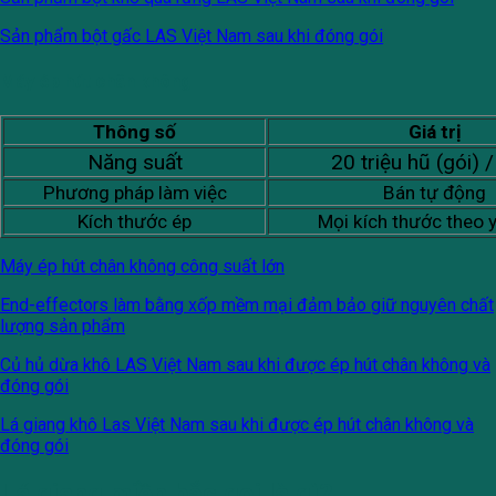
Sản phẩm bột gấc LAS Việt Nam sau khi đóng gói
Máy ép hút chân không
Thông số
Giá trị
Năng suất
20 triệu hũ (gói) /
Phương pháp làm việc
Bán tự động
Kích thước ép
Mọi kích thước theo 
Máy ép hút chân không công suất lớn
End-effectors làm bằng xốp mềm mại đảm bảo giữ nguyên chất
lượng sản phẩm
Củ hủ dừa khô LAS Việt Nam sau khi được ép hút chân không và
đóng gói
Lá giang khô Las Việt Nam sau khi được ép hút chân không và
đóng gói
Lá giang miền bắc gọi là gì?