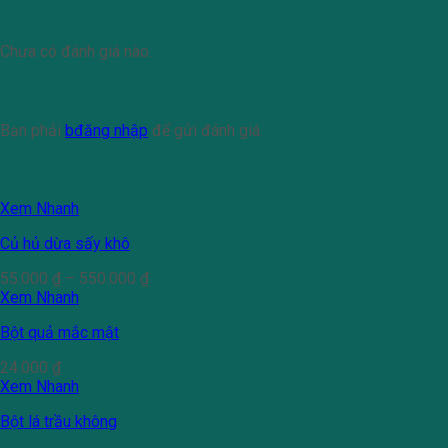
Đánh giá
Chưa có đánh giá nào.
Hãy là người đầu tiên nhận xét “Lá giang khô”
Bạn phải
bđăng nhập
để gửi đánh giá.
Sản phẩm tương tự
Xem Nhanh
Củ hủ dừa sấy khô
55.000
₫
–
550.000
₫
Xem Nhanh
Bột quả mắc mật
24.000
₫
Xem Nhanh
Bột lá trầu không