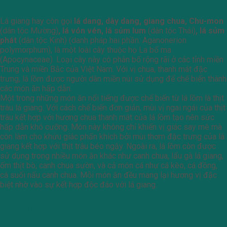
Lá giang hay còn gọi
lá dang, dây dang, giang chua, Chu-mon
(dân tộc Mường)
, lá vón vén, lá sủm lum
(dân tộc Thái)
, lá sủm
phát
(dân tộc Kinh) (danh pháp hai phần: Aganonerion
polymorphum), là một loài cây thuộc họ La bố ma
(Apocynaceae). Loại cây này có phân bố rộng rãi ở các tỉnh miền
Trung và miền Bắc của Việt Nam. Với vị chua, thanh mát đặc
trưng, lá lồm được người dân miền núi sử dụng để chế biến thành
các món ăn hấp dẫn.
Một trong những món ăn nổi tiếng được chế biến từ lá lồm là thịt
trâu lá giang. Với cách chế biến đơn giản, mùi vị ngai ngái của thịt
trâu kết hợp với hương chua thanh mát của lá lồm tạo nên sức
hấp dẫn khó cưỡng. Món này không chỉ khiến vị giác say mê mà
còn làm cho khứu giác phấn khích bởi mùi thơm đặc trưng của lá
giang kết hợp với thịt trâu béo ngậy. Ngoài ra, lá lồm còn được
sử dụng trong nhiều món ăn khác như canh chua, lẩu gà lá giang,
ốm thịt bò, canh chua sườn, và cả món cá như cá kèo, cá đồng,
cá suối nấu canh chua. Mỗi món ăn đều mang lại hương vị đặc
biệt nhờ vào sự kết hợp độc đáo với lá giang.
Các món ăn sử dụng lá giang khô