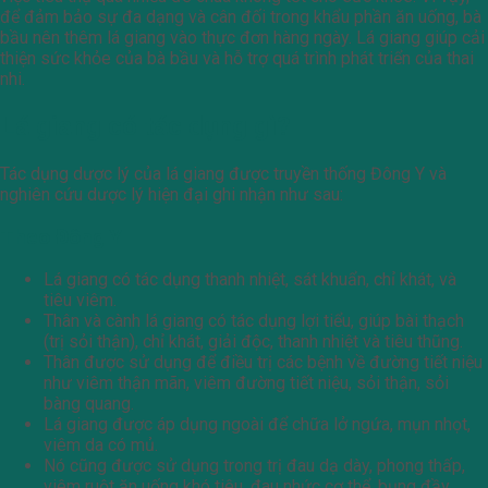
để đảm bảo sự đa dạng và cân đối trong khẩu phần ăn uống, bà
bầu nên thêm lá giang vào thực đơn hàng ngày. Lá giang giúp cải
thiện sức khỏe của bà bầu và hỗ trợ quá trình phát triển của thai
nhi.
Lá giang có tác dụng gì?
Tác dụng dược lý của lá giang được truyền thống Đông Y và
nghiên cứu dược lý hiện đại ghi nhận như sau:
Theo Đông Y
Lá giang có tác dụng thanh nhiệt, sát khuẩn, chỉ khát, và
tiêu viêm.
Thân và cành lá giang có tác dụng lợi tiểu, giúp bài thạch
(trị sỏi thận), chỉ khát, giải độc, thanh nhiệt và tiêu thũng.
Thân được sử dụng để điều trị các bệnh về đường tiết niệu
như viêm thận mãn, viêm đường tiết niệu, sỏi thận, sỏi
bàng quang.
Lá giang được áp dụng ngoài để chữa lở ngứa, mụn nhọt,
viêm da có mủ.
Nó cũng được sử dụng trong trị đau dạ dày, phong thấp,
viêm ruột ăn uống khó tiêu, đau nhức cơ thể, bụng đầy