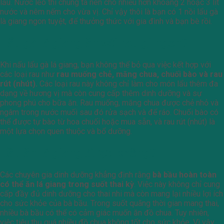
lẩu. Nước lèo thì chúng ta nên cho nhiều hơn khoảng 2 hoặc 3 lít
nước và nêm nếm cho vừa vị. Chỉ vậy thôi là bạn có 1 nồi lẩu gà
là giang ngon tuyệt, để thưởng thức với gia đình và bạn bè rồi.
Lẩu gà lá giang ăn với rau gì ngon?
Khi nấu lẩu gà lá giang, bạn không thể bỏ qua việc kết hợp với
các loại rau như
rau muống chẻ, măng chua, chuối bào và rau
rút (nhút).
Các loại rau này không chỉ làm cho món lẩu thêm đa
dạng về hương vị mà còn cung cấp thêm dinh dưỡng và sự
phong phú cho bữa ăn. Rau muống, măng chua được chẻ nhỏ và
ngâm trong nước muối sau đó rửa sạch và để ráo. Chuối bào có
thể được tự bào từ hoa chuối hoặc mua sẵn, và rau rút (nhút) là
một lựa chọn quen thuộc và bổ dưỡng.
Bầu ăn lá giang được không?
Các chuyên gia dinh dưỡng khẳng định rằng
bà bầu hoàn toàn
có thể ăn lá giang trong suốt thai kỳ
. Việc này không chỉ cung
cấp đầy đủ dinh dưỡng cho thai nhi mà còn mang lại nhiều lợi ích
cho sức khỏe của bà bầu. Trong suốt quãng thời gian mang thai,
nhiều bà bầu có thể có cảm giác muốn ăn đồ chua. Tuy nhiên,
việc tiêu thụ quá nhiều đồ chua không tốt cho sức khỏe. Vì vậy,