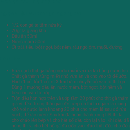
Món gà nấu lá giang khô
Nguyên Liệu nấu canh gà lá giang khô
1/2 con gà ta tầm nửa ký
20gr lá giang khô
Dầu ăn 50ml
Nước mắm 50ml
Ớt trái, tiêu, bột ngọt, bột nêm, ràu ngò ôm, muối, đường…
Cách làm
Rửa sạch thịt gà bằng nước muối và rửa lại bằng nước lọc.
Chặt gà thành từng miến nhỏ vừa ăn và cho vào tô để uớp.
Hành 1 củ, tỏi 1 củ, ớt 3 trái băm nhuyễn bỏ vào tô thịt gà.
Dùng 1 muỗng dầu ăn, nước mắm, bột ngọt, bột nềm và
tiêu cho vào tô ướp
Trộn đều hỗn hợp trên và uớp tầm 20 phút cho thịt gà thấm
giá vị đều. Trong thời gian đợi ướp gà thì ta ngâm lá giang
khô với nước lạnh khoảng 20 phút cho mềm lá sau đó rửa
sạch, để ráo nước. Sau khi đã hoàn thành xong hết thì ta
cho chảo lên bếp và cho hết số dầu còn lại vào. Khi dầu đã
nóng thì ra cho hết số gà đã ướp vào, đảo thật đều cho đến