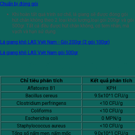
Chuẩn bị đóng gói
Khi hoàn tất quá trình sơ chế, lá giang sẽ được đóng gói
hút chân không theo 2 loại khối lượng,loại gói 200gr và gói
500gr. Tất cả đều được hút chân không, có tem nhãn, mã
vạch và hạn sử dụng.
Lá giang khô LAS Việt Nam - Gói 200gr (2 gói 100gr)
Lá giang khô LAS Việt Nam gói 500gr
Tiêu chuẩn chất lượng của lá giang khô
Chỉ tiêu phân tích
Kết quả phân tích
Aflatoxins B1
KPH
Bacillus cereus
9.5x10^1 CFU/g
Clostridium perfringens
<10 CFU/g
Coliforms
<10 CFU/g
Escherichia coli
0 MPN/g
Staphylococcus aureus
<10 CFU/g
Tổng số nấm men, nấm mốc
9.0x10^1 CFU/g