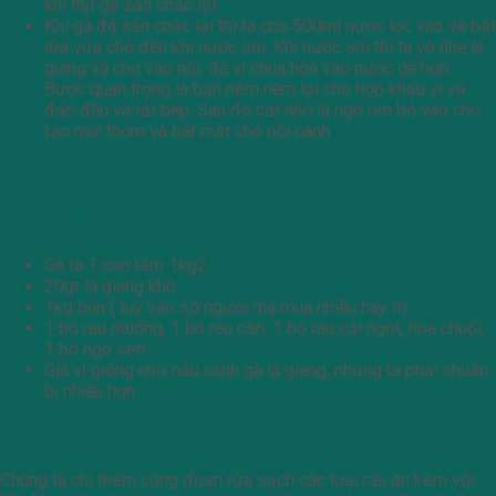
khi thịt gà săn chắc lại.
Khi gà đã săn chắc lại thì ta cho 500ml nước lọc vào và bật
lửa vừa chờ đến khi nước sôi. Khi nước sôi thì ta vò nhẹ lá
giang và cho vào nồi, để vị chua hoà vào nước dể hơn.
Bước quan trọng là bạn nêm nếm lại cho hợp khẩu vị và
đảo đều và tắt bếp. Sau đó cắt nhỏ là ngò om bỏ vào cho
tạo mùi thơm và bát mắt cho nồi canh.
Lẩu gà lá giang
Nguyên liệu
Gà ta 1 con tầm 1kg2
20gr lá giang khô
1kg bún ( tuỳ vào số người mà mua nhiều hay ít)
1 bó rau muống, 1 bó rau cần, 1 bó rau cải ngọt, hoa chuối,
1 bó ngó sen…
Gia vị giống như nấu canh gà lá giang, nhưng ta phải chuẩn
bị nhiều hơn
Cách chế biến
Chúng ta chỉ thêm công đoạn rửa sạch các loại ràu ăn kèm với