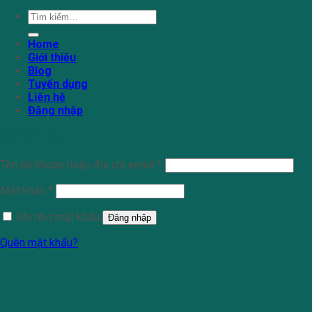
Tìm
kiếm:
Home
Giới thiệu
Blog
Tuyển dụng
Liên hệ
Đăng nhập
Đăng nhập
Tên tài khoản hoặc địa chỉ email
*
Mật khẩu
*
Ghi nhớ mật khẩu
Đăng nhập
Quên mật khẩu?