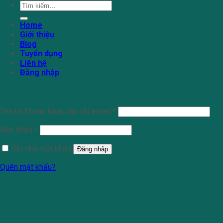
Tìm
kiếm:
Home
Giới thiệu
Blog
Tuyển dụng
Liên hệ
Đăng nhập
Đăng nhập
Tên tài khoản hoặc địa chỉ email
*
Mật khẩu
*
Ghi nhớ mật khẩu
Đăng nhập
Quên mật khẩu?