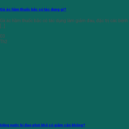
Gà ác hầm thuốc bắc có tác dụng gì?
Gà ác hầm thuốc bắc có tác dụng làm giảm đau, đặc trị các bệnh
[...]
03
Th2
Uống nước bí đao phơi khô có giảm cân không?