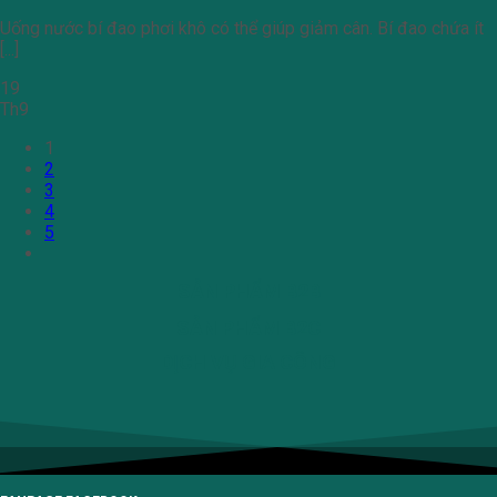
Uống nước bí đao phơi khô có thể giúp giảm cân. Bí đao chứa ít
[...]
19
Th9
1
2
3
4
5
SẢN PHẨM B2B
SẢN PHẨM B2C
DỊCH VỤ GIA CÔNG