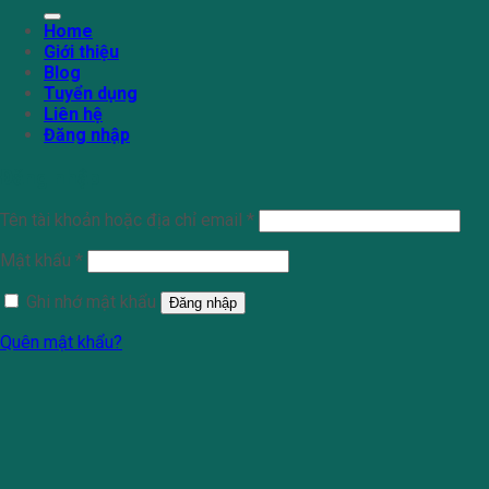
kiếm:
Home
Giới thiệu
Blog
Tuyển dụng
Liên hệ
Đăng nhập
Đăng nhập
Tên tài khoản hoặc địa chỉ email
*
Mật khẩu
*
Ghi nhớ mật khẩu
Đăng nhập
Quên mật khẩu?