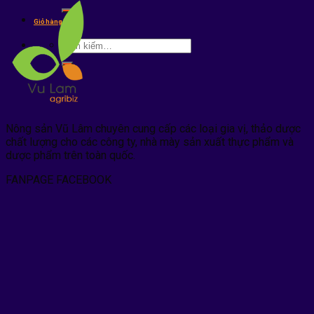
kiếm:
Giỏ hàng /
0
₫
Tìm
kiếm:
Nông sản Vũ Lâm chuyên cung cấp các loại gia vị, thảo dược
chất lượng cho các công ty, nhà mày sản xuất thực phẩm và
dược phẩm trên toàn quốc.
FANPAGE FACEBOOK