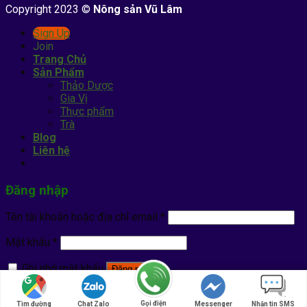
Copyright 2023 ©
Nông sản Vũ Lâm
Sign Up
Join
Trang Chủ
Sản Phẩm
Thảo Dược
Gia Vị
Thực phẩm
Trà
Blog
Liên hệ
Đăng nhập
Tên tài khoản hoặc địa chỉ email
*
Mật khẩu
*
Ghi nhớ mật khẩu
Đăng nhập
Quên mật khẩu?
Gọi điện
Tìm đường
Chat Zalo
Messenger
Nhắn tin SMS