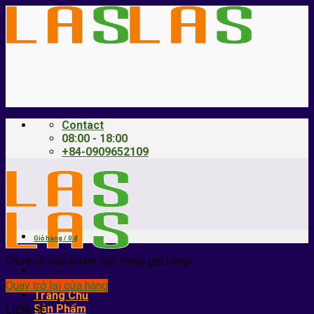
Skip
to
content
Contact
08:00 - 18:00
+84-0909652109
Giỏ hàng /
0
₫
Chưa có sản phẩm nào trong giỏ hàng.
Quay trở lại cửa hàng
Trang Chủ
Sản Phẩm
LIÊN HỆ