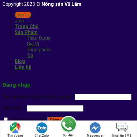
Copyright 2023 ©
Nông sản Vũ Lâm
Sign Up
Join
Trang Chủ
Sản Phẩm
Thảo Dược
Gia Vị
Thực phẩm
Trà
Blog
Liên hệ
Đăng nhập
Tên tài khoản hoặc địa chỉ email
*
Mật khẩu
*
Ghi nhớ mật khẩu
Đăng nhập
Quên mật khẩu?
Gọi điện
Tìm đường
Chat Zalo
Messenger
Nhắn tin SMS