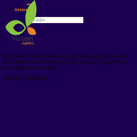
kiếm:
Giỏ hàng /
0
₫
Tìm
kiếm:
Nông sản Vũ Lâm chuyên cung cấp các loại gia vị, thảo dược
chất lượng cho các công ty, nhà mày sản xuất thực phẩm và
dược phẩm trên toàn quốc.
FANPAGE FACEBOOK