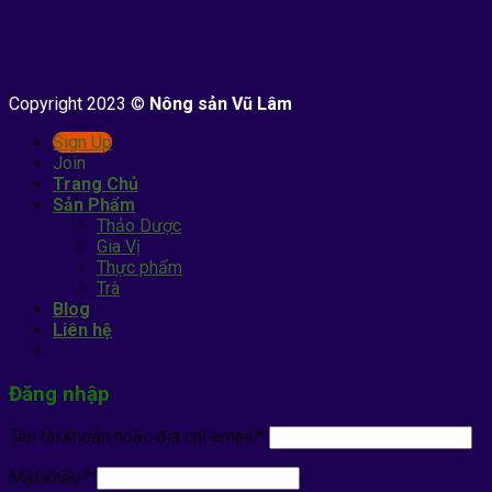
Copyright 2023 ©
Nông sản Vũ Lâm
Sign Up
Join
Trang Chủ
Sản Phẩm
Thảo Dược
Gia Vị
Thực phẩm
Trà
Blog
Liên hệ
Đăng nhập
Tên tài khoản hoặc địa chỉ email
*
Mật khẩu
*