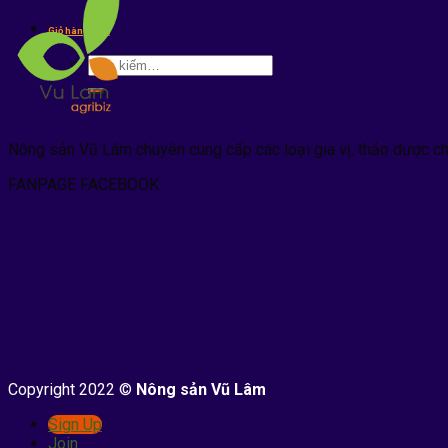
kiếm:
Giỏ hàng /
0
₫
Tìm
kiếm:
Nông sản Vũ Lâm chuyên cung cấp các loại gia vị, thảo dược c
FANPAGE FACEBOOK
Copyright 2022 ©
Nông sản Vũ Lâm
Sign Up
Join