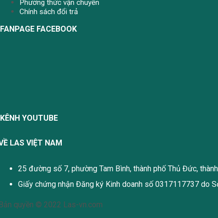
Phương thức vận chuyển
Chính sách đổi trả
FANPAGE FACEBOOK
KÊNH YOUTUBE
VỀ LAS VIỆT NAM
25 đường số 7, phường Tam Bình, thành phố Thủ Đức, thàn
Giấy chứng nhận Đăng ký Kinh doanh số 0317117737 do Sở
Bản quyền © 2022 Las-vn.com