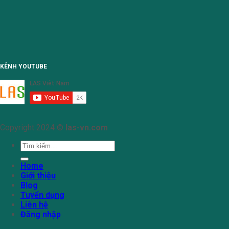
KÊNH YOUTUBE
Copyright 2024 ©
las-vn.com
Tìm
kiếm:
Home
Giới thiệu
Blog
Tuyển dụng
Liên hệ
Đăng nhập