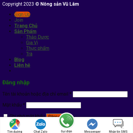
Copyright 2023 ©
Nông sản Vũ Lâm
Sign Up
Join
Trang Chủ
Sản Phẩm
Thảo Dược
Gia Vị
Thực phẩm
Trà
Blog
Liên hệ
Đăng nhập
Tên tài khoản hoặc địa chỉ email
*
Mật khẩu
*
Ghi nhớ mật khẩu
Đăng nhập
Quên mật khẩu?
Gọi điện
Tìm đường
Chat Zalo
Messenger
Nhắn tin SMS