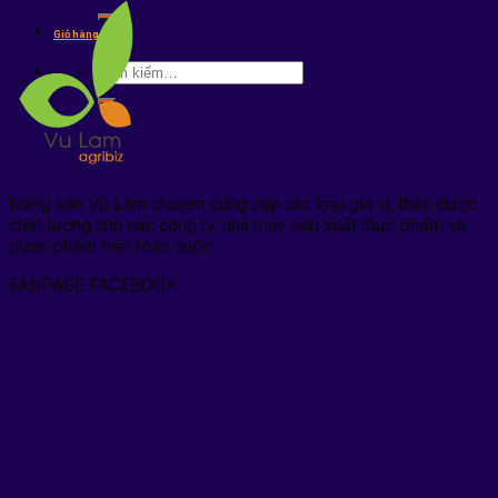
kiếm:
Giỏ hàng /
0
₫
Tìm
kiếm:
Nông sản Vũ Lâm chuyên cung cấp các loại gia vị, thảo dược
chất lượng cho các công ty, nhà mày sản xuất thực phẩm và
dược phẩm trên toàn quốc.
FANPAGE FACEBOOK