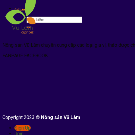
kiếm:
Giỏ hàng /
0
₫
Tìm
kiếm:
Nông sản Vũ Lâm chuyên cung cấp các loại gia vị, thảo dược c
FANPAGE FACEBOOK
Copyright 2023 ©
Nông sản Vũ Lâm
Sign Up
Join