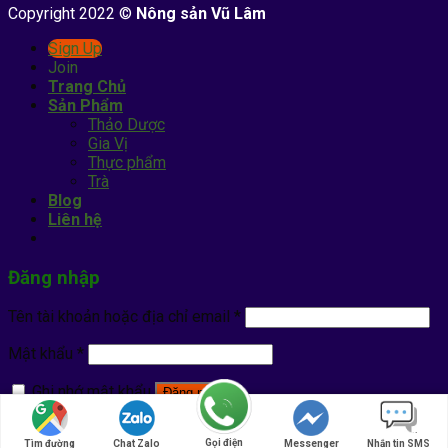
Copyright 2022 ©
Nông sản Vũ Lâm
Sign Up
Join
Trang Chủ
Sản Phẩm
Thảo Dược
Gia Vị
Thực phẩm
Trà
Blog
Liên hệ
Đăng nhập
Tên tài khoản hoặc địa chỉ email
*
Mật khẩu
*
Ghi nhớ mật khẩu
Đăng nhập
Quên mật khẩu?
Gọi điện
Tìm đường
Chat Zalo
Messenger
Nhắn tin SMS