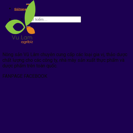
kiếm:
Giỏ hàng /
0
₫
Tìm
kiếm:
Nông sản Vũ Lâm chuyên cung cấp các loại gia vị, thảo dược
chất lượng cho các công ty, nhà mày sản xuất thực phẩm và
dược phẩm trên toàn quốc.
FANPAGE FACEBOOK