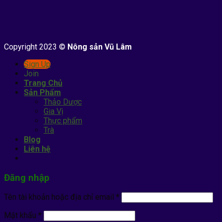
Copyright 2023 ©
Nông sản Vũ Lâm
Sign Up
Join
Trang Chủ
Sản Phẩm
Thảo Dược
Gia Vị
Thực phẩm
Trà
Blog
Liên hệ
Đăng nhập
Tên tài khoản hoặc địa chỉ email
*
Mật khẩu
*