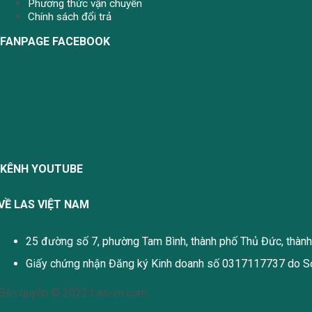
Phương thức vận chuyển
Chính sách đổi trả
FANPAGE FACEBOOK
KÊNH YOUTUBE
VỀ LAS VIỆT NAM
25 đường số 7, phường Tam Bình, thành phố Thủ Đức, thàn
Giấy chứng nhận Đăng ký Kinh doanh số 0317117737 do Sở
Bản quyền © 2022 Las-vn.com