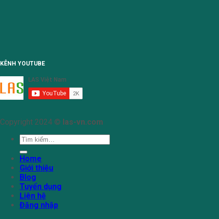
KÊNH YOUTUBE
Copyright 2024 ©
las-vn.com
Tìm
kiếm:
Home
Giới thiệu
Blog
Tuyển dụng
Liên hệ
Đăng nhập