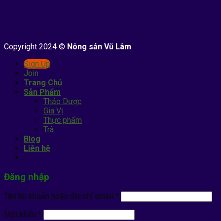
Copyright 2024 ©
Nông sản Vũ Lâm
Sign Up
Join
Trang Chủ
Sản Phẩm
Thảo Dược
Gia Vị
Thực phẩm
Trà
Blog
Liên hệ
Đăng nhập
Tên tài khoản hoặc địa chỉ email
*
Mật khẩu
*