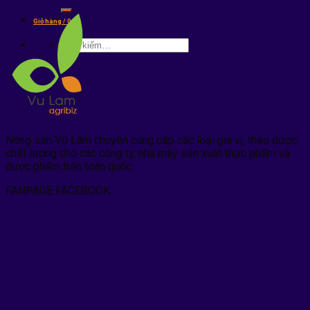
kiếm:
Giỏ hàng /
0
₫
Tìm
kiếm:
Nông sản Vũ Lâm chuyên cung cấp các loại gia vị, thảo dược
chất lượng cho các công ty, nhà mày sản xuất thực phẩm và
dược phẩm trên toàn quốc.
FANPAGE FACEBOOK