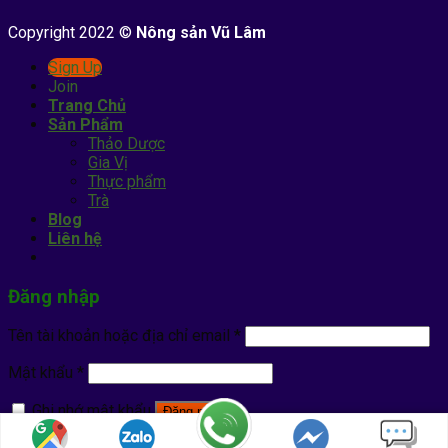
Copyright 2022 ©
Nông sản Vũ Lâm
Sign Up
Join
Trang Chủ
Sản Phẩm
Thảo Dược
Gia Vị
Thực phẩm
Trà
Blog
Liên hệ
Đăng nhập
Tên tài khoản hoặc địa chỉ email
*
Mật khẩu
*
Ghi nhớ mật khẩu
Đăng nhập
Quên mật khẩu?