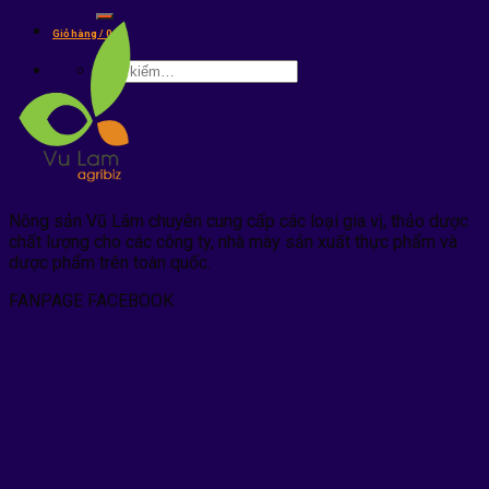
kiếm:
Giỏ hàng /
0
₫
Tìm
kiếm:
Nông sản Vũ Lâm chuyên cung cấp các loại gia vị, thảo dược
chất lượng cho các công ty, nhà mày sản xuất thực phẩm và
dược phẩm trên toàn quốc.
FANPAGE FACEBOOK