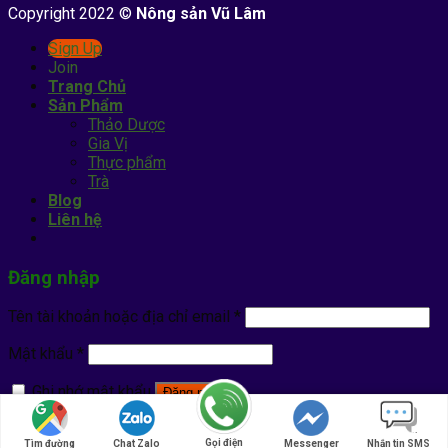
Copyright 2022 ©
Nông sản Vũ Lâm
Sign Up
Join
Trang Chủ
Sản Phẩm
Thảo Dược
Gia Vị
Thực phẩm
Trà
Blog
Liên hệ
Đăng nhập
Tên tài khoản hoặc địa chỉ email
*
Mật khẩu
*
Ghi nhớ mật khẩu
Đăng nhập
Quên mật khẩu?
Gọi điện
Tìm đường
Chat Zalo
Messenger
Nhắn tin SMS