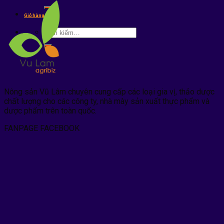
kiếm:
Giỏ hàng /
0
₫
Tìm
kiếm:
Nông sản Vũ Lâm chuyên cung cấp các loại gia vị, thảo dược
chất lượng cho các công ty, nhà mày sản xuất thực phẩm và
dược phẩm trên toàn quốc.
FANPAGE FACEBOOK