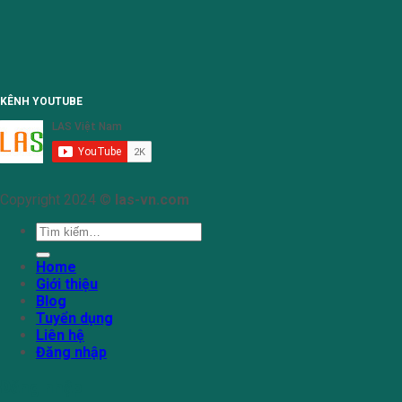
KÊNH YOUTUBE
Copyright 2024 ©
las-vn.com
Tìm
kiếm:
Home
Giới thiệu
Blog
Tuyển dụng
Liên hệ
Đăng nhập
Đăng nhập