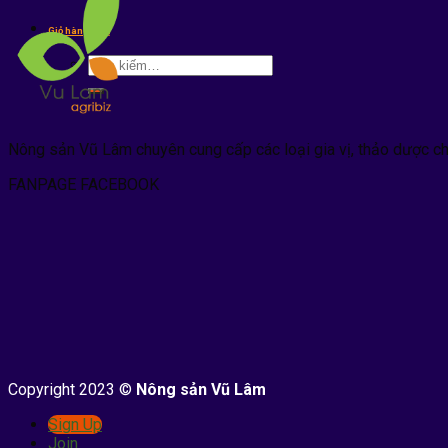
kiếm:
Giỏ hàng /
0
₫
Tìm
kiếm:
Nông sản Vũ Lâm chuyên cung cấp các loại gia vị, thảo dược c
FANPAGE FACEBOOK
Copyright 2023 ©
Nông sản Vũ Lâm
Sign Up
Join