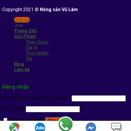
Copyright 2021 ©
Nông sản Vũ Lâm
Sign Up
Join
Trang Chủ
Sản Phẩm
Thảo Dược
Gia Vị
Thực phẩm
Trà
Blog
Liên hệ
Đăng nhập
Tên tài khoản hoặc địa chỉ email
*
Mật khẩu
*
Ghi nhớ mật khẩu
Đăng nhập
Quên mật khẩu?