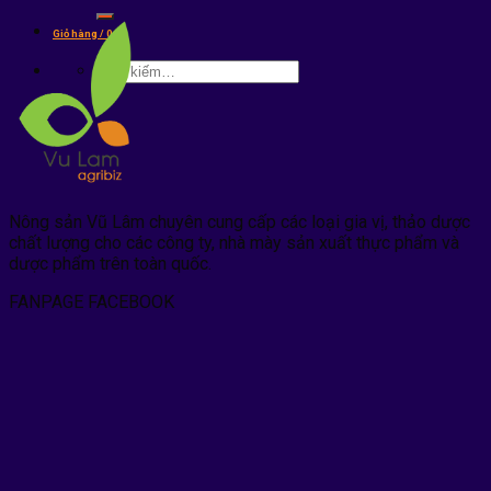
kiếm:
Giỏ hàng /
0
₫
Tìm
kiếm:
Nông sản Vũ Lâm chuyên cung cấp các loại gia vị, thảo dược
chất lượng cho các công ty, nhà mày sản xuất thực phẩm và
dược phẩm trên toàn quốc.
FANPAGE FACEBOOK