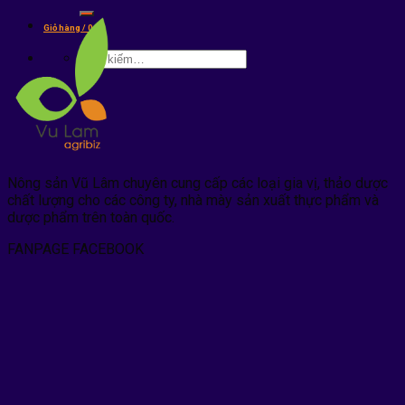
kiếm:
Giỏ hàng /
0
₫
Tìm
kiếm:
Nông sản Vũ Lâm chuyên cung cấp các loại gia vị, thảo dược
chất lượng cho các công ty, nhà mày sản xuất thực phẩm và
dược phẩm trên toàn quốc.
FANPAGE FACEBOOK