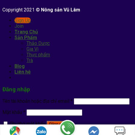
Copyright 2021 ©
Nông sản Vũ Lâm
Sign Up
Join
Trang Chủ
Sản Phẩm
Thảo Dược
Gia Vị
Thực phẩm
Trà
Blog
Liên hệ
Đăng nhập
Tên tài khoản hoặc địa chỉ email
*
Mật khẩu
*
Ghi nhớ mật khẩu
Đăng nhập
Quên mật khẩu?