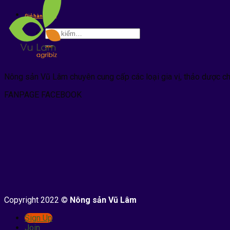
kiếm:
Giỏ hàng /
0
₫
Tìm
kiếm:
Nông sản Vũ Lâm chuyên cung cấp các loại gia vị, thảo dược c
FANPAGE FACEBOOK
Copyright 2022 ©
Nông sản Vũ Lâm
Sign Up
Join