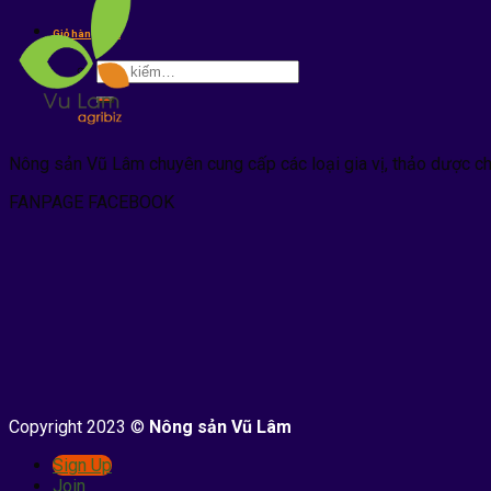
kiếm:
Giỏ hàng /
0
₫
Tìm
kiếm:
Nông sản Vũ Lâm chuyên cung cấp các loại gia vị, thảo dược c
FANPAGE FACEBOOK
Copyright 2023 ©
Nông sản Vũ Lâm
Sign Up
Join