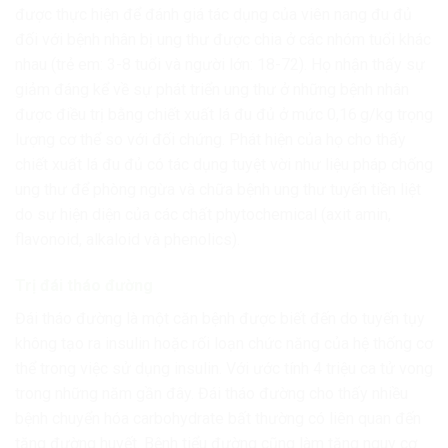
được thực hiện để đánh giá tác dụng của viên nang đu đủ
đối với bệnh nhân bị ung thư được chia ở các nhóm tuổi khác
nhau (trẻ em: 3-8 tuổi và người lớn: 18-72). Họ nhận thấy sự
giảm đáng kể về sự phát triển ung thư ở những bệnh nhân
được điều trị bằng chiết xuất lá đu đủ ở mức 0,16 g/kg trọng
lượng cơ thể so với đối chứng. Phát hiện của họ cho thấy
chiết xuất lá đu đủ có tác dụng tuyệt vời như liệu pháp chống
ung thư để phòng ngừa và chữa bệnh ung thư tuyến tiền liệt
do sự hiện diện của các chất phytochemical (axit amin,
flavonoid, alkaloid và phenolics).
Trị đái tháo đường
Đái tháo đường là một căn bệnh được biết đến do tuyến tụy
không tạo ra insulin hoặc rối loạn chức năng của hệ thống cơ
thể trong việc sử dụng insulin. Với ước tính 4 triệu ca tử vong
trong những năm gần đây. Đái tháo đường cho thấy nhiều
bệnh chuyển hóa carbohydrate bất thường có liên quan đến
tăng đường huyết. Bệnh tiểu đường cũng làm tăng nguy cơ