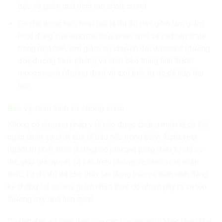
béo và giảm quá trình tạo cholesterol.
Cơ chế được kích hoạt bởi lá đu đủ bao gồm làm giảm
hoạt động của enzyme thủy phân lipid và carbohydrate
trong ruột non, làm giảm sự chuyển đổi disacarit (đường
đôi, đường thực phẩm) và chất béo trung tính thành
monosacarit (đường đơn) và axit béo tự do dễ hấp thụ
hơn.
Bảo vệ thần kinh và chống viêm
Không có phương pháp y tế nào được chứng minh là có thể
ngăn chặn sự chết của tế bào não trong bệnh Alzheimer
(giảm trí nhớ), mặc dù một số phương pháp điều trị chỉ có
thể giúp giải quyết cả các triệu chứng về hành vi và nhận
thức. Lá đu đủ đã cho thấy tác dụng bảo vệ thần kinh đáng
kể chống lại sự suy giảm nhận thức do nhôm gây ra và tổn
thương oxy hóa liên quan.
Có tính đến sự hiện diện của các loại ancaloit khác nhau như