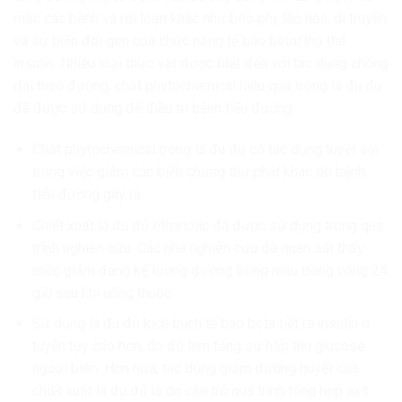
mắc các bệnh và rối loạn khác như béo phì, lão hóa, di truyền
và sự biến đổi gen của chức năng tế bào beta/thụ thể
insulin. Nhiều loại thực vật được biết đến với tác dụng chống
đái tháo đường, chất phytochemical hiệu quả trong lá đu đủ
đã được sử dụng để điều trị bệnh tiểu đường.
Chất phytochemical trong lá đu đủ có tác dụng tuyệt vời
trong việc giảm các biến chứng thứ phát khác do bệnh
tiểu đường gây ra.
Chiết xuất lá đu đủ ethanolic đã được sử dụng trong quá
trình nghiên cứu. Các nhà nghiên cứu đã quan sát thấy
mức giảm đáng kể lượng đường trong máu trong vòng 24
giờ sau khi uống thuốc.
Sử dụng lá đu đủ kích thích tế bào beta tiết ra insulin ở
tuyến tụy cao hơn, do đó làm tăng sự hấp thu glucose
ngoại biên. Hơn nữa, tác dụng giảm đường huyết của
chiết xuất lá đu đủ là do cản trở quá trình tổng hợp axit