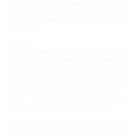
mg/kg/liều trọng lượng cơ thể bệnh nhân, ba lần một ngày,
cho thấy tác dụng khá tích cực đối với số lượng tiểu cầu mà
không có bất kỳ tác dụng phụ nào ở em bé ngay cả trong
thời gian theo dõi.
Chống ung thư
Ung thư là một nhóm bệnh lớn có thể ảnh hưởng đến bất kỳ
cơ quan nào của cơ thể con người với sự phát triển tế bào cơ
thể bất thường. Ung thư còn được biết đến với cái tên khối u
ác tính và các tế bào bị ảnh hưởng bởi căn bệnh này có xu
hướng lây lan rất nhanh từ cơ quan ban đầu sang cơ quan
khác. Ngày nay, ung thư là một trong những nguyên nhân
chính gây tử vong trên toàn thế giới, ước tính có 9,6 triệu ca
tử vong do căn bệnh chết người này trong một năm.
Các nhà nghiên cứu cũng tìm thấy chiết xuất từ ​​lá đu đủ có
ethanol với hàm lượng saponin cao có lợi hơn trong việc ức
chế các dòng tế bào ung thư. Các nghiên cứu gần đây đã