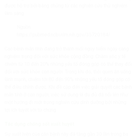
được hỗ trợ bởi bằng chứng từ các nghiên cứu thử nghiệm
lâm sàng.
Nguồn:
https://pubmed.ncbi.nlm.nih.gov/35720184/
Các bệnh mãn tính đang trở thành mối nguy hiểm ngày càng
nghiêm trọng đối với sức khỏe cộng đồng. Chăm sóc y tế
chiếm từ 10 đến 20% những yếu tố đóng góp có thể thay đổi
đối với sức khỏe con người. Trong khi đó, thói quen ăn uống
lành mạnh, chiếm tới 80 đến 90% những yếu tố đóng góp có
thể điều chỉnh được. Khi đề cập đến việc giải quyết các bệnh
mãn tính ở con người, việc sử dụng lá đu đủ đã nổi lên như
một hướng đi mới trong nghiên cứu dinh dưỡng bởi những
lợi ích tuyệt vời từ chúng.
Tác dụng chống sốt xuất huyết
Sự xuất hiện của căn bệnh này đã tăng gần 30 lần trong ba