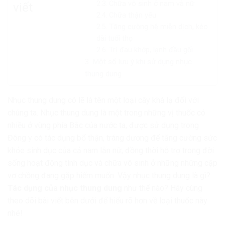
Chữa vô sinh ở nam và nữ
viết
Chữa thận yếu
Tăng cường hệ miễn dịch, kéo
dài tuổi thọ
Trị đau khớp, lạnh đầu gối
Một số lưu ý khi sử dụng nhục
thung dung
Nhục thung dung có lẽ là tên một loại cây khá lạ đối với
chúng ta. Nhục thung dung là một trong những vị thuốc có
nhiều ở vùng phía Bắc của nước ta, được sử dụng trong
Đông y có tác dụng bổ thận, tráng dương để tăng cường sức
khỏe sinh dục của cả nam lẫn nữ, đồng thời hỗ trợ trong đời
sống hoạt động tình dục và chữa vô sinh ở những những cặp
vợ chồng đang gặp hiếm muốn. Vậy nhục thung dung là gì?
Tác dụng của nhục thung dung
như thế nào? Hãy cùng
theo dõi bài viết bên dưới để hiểu rõ hơn về loại thuốc này
nhé!