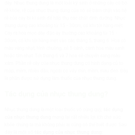
dày. Nhục thung dung là một loái ký sinh ở những cây có bộ
rễ khỏe, rễ của nhục thung dung của nó sẽ bám chặt vào hệ
rễ của cây bị kí sinh để hấp thụ các chất dinh dưỡng. Nhục
thung dung cao khoảng từ 15 - 30cm, có khi tới hàng mét.
Cây ra hoa mọc dày đặc ây thường cao khoảng từ 15 -
30cm, có khi tới hàng mét vào các tháng 5, tháng 6. Hoa có
màu vàng nhạt, hình chuông, xẻ 5 cánh, cánh hoa màu xanh
hoặc tím nhạt. Tới tháng 6 và 7 hoa sẽ chuyển sang màu
xám. Phần rễ cây của nhục thung dung có hình dạng củ to
mập, mềm, nhiều dầu, ngoài có vảy mịn, mềm, màu đen. Đây
là phần được sử dụng làm thuốc của nhục thung dung.
Tác dụng của nhục thung dung?
Nhục thung dung là một loại thuốc vô cùng quý,
tác dụng
của nhục thung dung
mang lại rất nhiều lợi ích cho sức
khỏe chúng ta mà không phải ai cũng có thể biết được. Sau
đây là một số
tác dụng của nhục thung dung: