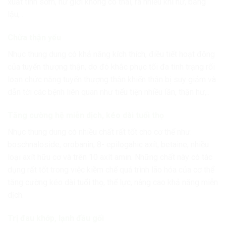
xuất tinh sớm, nữ giới không có thai, ra nhiều khí hư, băng
lậu, ..
Chữa thận yếu
Nhục thung dung có khả năng kích thích, điều tiết hoạt động
của tuyến thượng thận, do đó khắc phục tối đa tình trạng rối
loạn chức năng tuyến thượng thận khiến thận bị suy giảm và
dẫn tới các bệnh liên quan như tiểu tiện nhiều lần, thận hư,..
Tăng cường hệ miễn dịch, kéo dài tuổi thọ
Nhục thung dung có nhiều chất rất tốt cho cơ thể như:
boschnaloside, orobanin, 8- epilogahic axít, betaine, nhiều
loại axít hữu cơ và trên 10 axít amin. Những chất này có tác
dụng rất tốt trong việc kiềm chế quá trình lão hóa của cơ thể
tăng cường kéo dài tuổi thọ, thể lực, nâng cao khả năng miễn
dịch.
Trị đau khớp, lạnh đầu gối