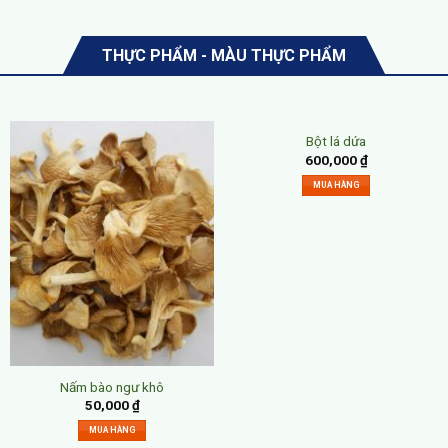
THỰC PHẨM - MÀU THỰC PHẨM
Bột lá dứa
600,000
₫
MUA HÀNG
Nấm bào ngư khô
50,000
₫
MUA HÀNG