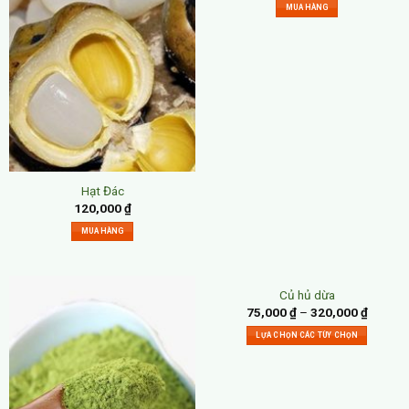
MUA HÀNG
Hạt Đác
120,000
₫
MUA HÀNG
Củ hủ dừa
75,000
₫
–
320,000
₫
LỰA CHỌN CÁC TÙY CHỌN