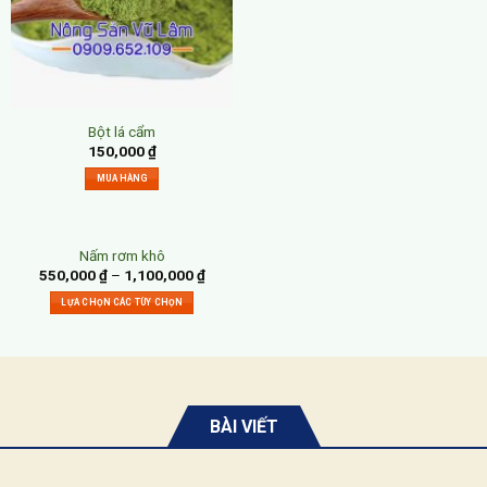
Bột lá cẩm
150,000
₫
MUA HÀNG
Nấm rơm khô
550,000
₫
–
1,100,000
₫
LỰA CHỌN CÁC TÙY CHỌN
BÀI VIẾT