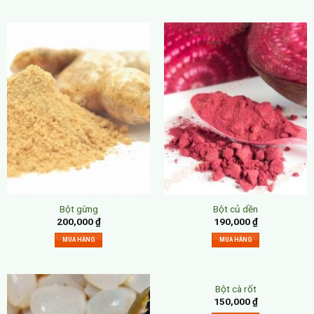
Bột gừng
Bột củ dền
200,000
₫
190,000
₫
MUA HÀNG
MUA HÀNG
Bột cà rốt
150,000
₫