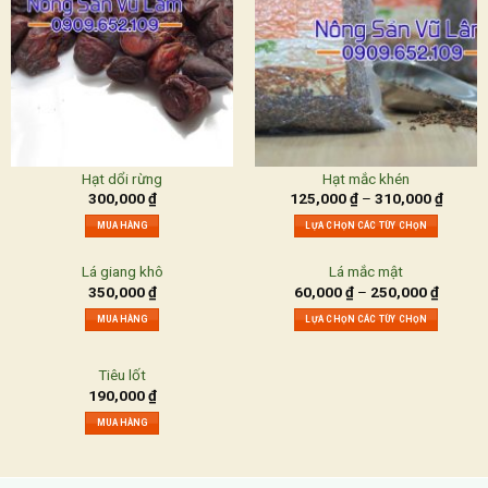
Hạt dổi rừng
Hạt mắc khén
300,000
₫
125,000
₫
–
310,000
₫
MUA HÀNG
LỰA CHỌN CÁC TÙY CHỌN
Lá giang khô
Lá mắc mật
350,000
₫
60,000
₫
–
250,000
₫
MUA HÀNG
LỰA CHỌN CÁC TÙY CHỌN
Tiêu lốt
190,000
₫
MUA HÀNG