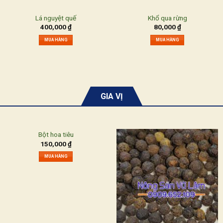
Lá nguyệt quế
Khổ qua rừng
400,000
₫
80,000
₫
MUA HÀNG
MUA HÀNG
GIA VỊ
Bột hoa tiêu
150,000
₫
MUA HÀNG