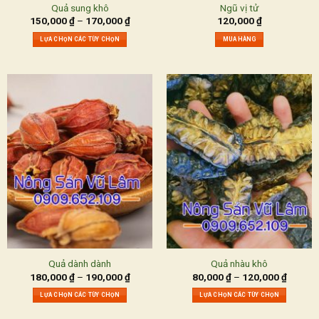
Quả sung khô
Ngũ vị tử
150,000
₫
–
170,000
₫
120,000
₫
LỰA CHỌN CÁC TÙY CHỌN
MUA HÀNG
Quả dành dành
Quả nhàu khô
180,000
₫
–
190,000
₫
80,000
₫
–
120,000
₫
LỰA CHỌN CÁC TÙY CHỌN
LỰA CHỌN CÁC TÙY CHỌN