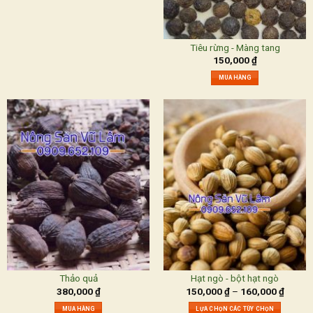
Tiêu rừng - Màng tang
150,000
₫
MUA HÀNG
Thảo quả
Hạt ngò - bột hạt ngò
380,000
₫
150,000
₫
–
160,000
₫
MUA HÀNG
LỰA CHỌN CÁC TÙY CHỌN