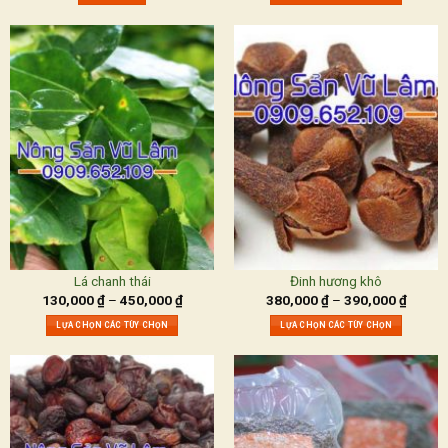
Lá chanh thái
Đinh hương khô
130,000
₫
–
450,000
₫
380,000
₫
–
390,000
₫
LỰA CHỌN CÁC TÙY CHỌN
LỰA CHỌN CÁC TÙY CHỌN