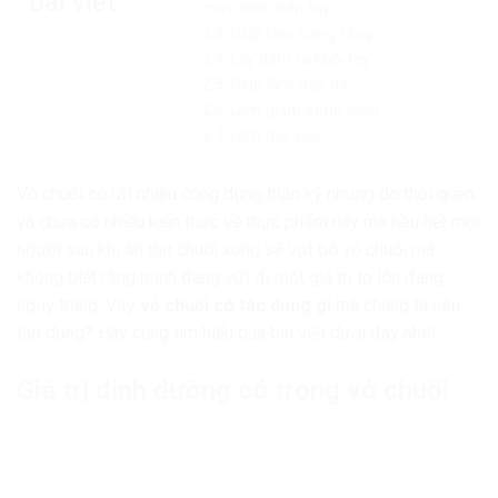
bài viết
mực dính trên tay
Giúp làm trắng răng
Lấy dằm ra khỏi tay
Giúp làm đẹp da
Làm giảm sưng mụn
Làm mờ sẹo
Vỏ chuối có rất nhiều công dụng thần kỳ nhưng do thói quen
và chưa có nhiều kiến thức về thực phẩm này mà hầu hết mọi
người sau khi ăn thịt chuối xong sẽ vứt bỏ vỏ chuối mà
không biết rằng mình đang vứt đi một giá trị to lớn đang
ngụy trang. Vậy
vỏ chuối có tác dụng gì
mà chúng ta nên
tận dụng? Hãy cùng tìm hiểu qua bài viết dưới đây nhé!
Giá trị dinh dưỡng có trong vỏ chuối