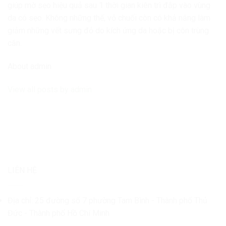
giúp mờ sẹo hiệu quả sau 1 thời gian kiên trì đắp vào vùng
da có sẹo. Không những thế, vỏ chuối còn có khả năng làm
giảm những vết sưng đỏ do kích ứng da hoặc bị côn trùng
cắn.
About admin
View all posts by admin
LIÊN HỆ
Địa chỉ: 25 đường số 7 phường Tam Bình - Thành phố Thủ
Đức - Thành phố Hồ Chí Minh