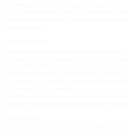
phê, bánh ngọt, trà,… Cách làm cũng rất đơn giản, sau khi
dùng các loại thực phẩm gây vàng răng chỉ cần lấy vỏ chuối
chà xát lên răng liên tục trong 2-3 phút thì có thể giảm thiểu
được tình trạng này.
Lấy dằm ra khỏi tay
Khi trẻ nhỏ hoặc bạn bị dằm đâm vào tay do bất cẩn sẽ bị
cảm giác cồm cộm khó chịu, đau nhức. Lúc đó có thể dùng
vỏ chuối để lấy mảnh dằm này ra khỏi tay vì trong vỏ chuối
có chứa enzym có thể đẩy miếng dằm ra ngoài. Việc này
thực hiện như sau: đắp vỏ chuối lên vùng da có miếng dằm
rồi chờ khoảng 15 phút, miếng dằm sẽ tự chui ra ngoài và có
thể dễ dàng lấy ra. Cách làm này sẽ giúp hạn chế tình trạng
viêm, nhiễm trùng do mảnh dằm đâm vào tay gây chảy máu.
Giúp làm đẹp da
Một tác dụng đặc biệt nữa của vỏ chuối mà phái đẹp không