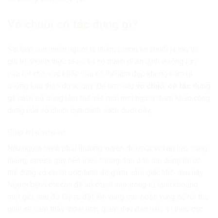
Vỏ chuối có tác dụng gì?
Sai lầm của nhiều người là nhầm tưởng vỏ chuối là thứ vô
giá trị nhưng thực tế nó lại có thành phần dinh dưỡng lớn,
vừa tốt cho sức khỏe vừa có thể làm đẹp không kém gì
những loại thảo dược quý. Để tìm hiểu
vỏ chuối có tác dụng
gì
, cách sử dụng như thế nào mời mọi người tham khảo công
dụng của vỏ chuối qua danh sách dưới đây:
Giúp trị đau đầu
Nếu người bệnh phải thường xuyên đối mặt với áp lực, căng
thẳng, stress gây nên triệu chứng đau đầu dai dẳng thì có
thể dùng vỏ chuối ướp lạnh để giảm cảm giác khó chịu này.
Người bệnh chỉ cần để vỏ chuối vào trong tủ lạnh khoảng
một giờ, sau đó lấy ra đặt lên vùng trán hoặc vùng cổ rồi thư
giãn sẽ cảm thấy thoải mái, giảm đau đầu hẳn. Vì theo các