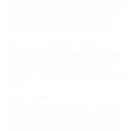
nghiên cứu trên thế giới, trong vỏ chuối có kali có công dụng
làm dịu và xóa tan cảm giác phiền muộn, mệt mỏi, giúp tinh
thần trở nên phấn chấn, tích cực hơn. Nếu sau khi đắp vỏ
chuối nhưng cơn đau đầu vẫn không khỏi thì có thể thay
miếng vỏ chuối ướp lạnh khác để đạt hiệu quả tối đa.
Dầu từ vỏ chuối có thể loại bỏ mực dính trên tay
Một trong những mẹo để loại bỏ vết mực cứng đầu chẳng
may bị vô tình dính vào tay hay cơ thể là dùng vỏ chuối chà
xát lên những chỗ dính mực sẽ tẩy sạch được chúng. Vì
trong vỏ chuối có chất dầu tự nhiên có thể hút sạch được vết
mực bẩn.
Giúp làm trắng răng
Cũng nhờ thành phần kali mà vỏ chuối còn có tác dụng làm
trắng răng, làm mờ những mảng bám vàng nâu trên răng và
hạn chế sự phát triển của các vết ố xuất hiện trên răng sau
khi sử dụng một số loại thực phẩm gây vàng răng như cà