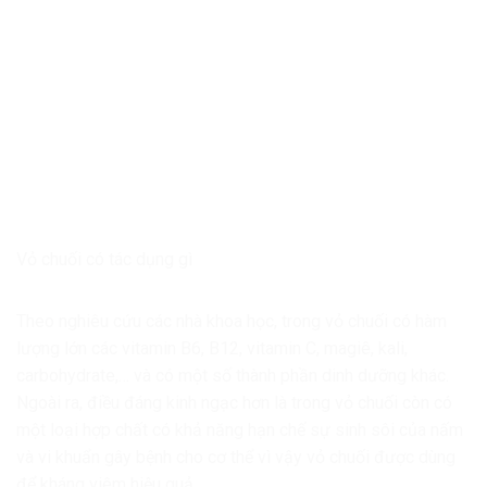
Vỏ chuối có tác dụng gì
Theo nghiêu cứu các nhà khoa học, trong vỏ chuối có hàm
lượng lớn các vitamin B6, B12, vitamin C, magiê, kali,
carbohydrate,… và có một số thành phần dinh dưỡng khác.
Ngoài ra, điều đáng kinh ngạc hơn là trong vỏ chuối còn có
một loại hợp chất có khả năng hạn chế sự sinh sôi của nấm
và vi khuẩn gây bệnh cho cơ thể vì vậy vỏ chuối được dùng
để kháng viêm hiệu quả.