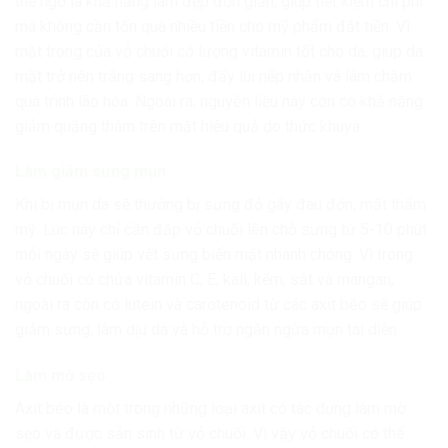
thể ngờ là khả năng làm đẹp đơn giản, giúp tiết kiệm chi phí
mà không cần tốn quá nhiều tiền cho mỹ phẩm đắt tiền. Vì
mặt trong của vỏ chuối có lượng vitamin tốt cho da, giúp da
mặt trở nên trắng sang hơn, đẩy lùi nếp nhăn và làm chậm
quá trình lão hóa. Ngoài ra, nguyên liệu này còn có khả năng
giảm quầng thâm trên mắt hiệu quả do thức khuya.
Làm giảm sưng mụn
Khi bị mụn da sẽ thường bị sưng đỏ gây đau đớn, mất thẩm
mỹ. Lúc này chỉ cần đắp vỏ chuối lên chỗ sưng từ 5-10 phút
mỗi ngày sẽ giúp vết sưng biến mất nhanh chóng. Vì trong
vỏ chuối có chứa vitamin C, E, kali, kẽm, sắt và mangan,
ngoài ra còn có lutein và carotenoid từ các axit béo sẽ giúp
giảm sưng, làm dịu da và hỗ trợ ngăn ngừa mụn tái diễn.
Làm mờ sẹo
Axit béo là một trong những loại axit có tác dụng làm mờ
sẹo và được sản sinh từ vỏ chuối. Vì vậy vỏ chuối có thể