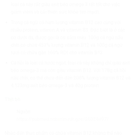
loại cá này rất giàu axit béo omega 3 rất tốt cho việc
giảm viêm và cải thiện sức khỏe tim mạch.
Trong cá ngừ có hàm lượng vitamin B12 cao cùng với
nhiều protein, vitamin A và vitamin B3. Đặc biệt là ở các
cơ dưới da, được gọi là cơ sẫm màu. 100g cá ngừ nấu
chín có chứa 453% lượng vitamin B12 và 100g cá ngừ
tươi có chứa gần 160% RDI cho vitamin B12.
Cá hồi là loài cá nước ngọt, loại cá này không chỉ giàu axit
béo omega-3 mà còn giàu vitamin B12. Với 178g cá hồi
nấu chín, có thể chứa đến đến 208% lượng vitamin B12 và
4.123mg axit béo omega-3 và 40g protein.
Thịt bò
Nguồn:
https://pubmed.ncbi.nlm.nih.gov/26024497/
Nhắc đến thực phẩm có chứa vitamin B12 không thể nào