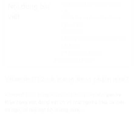
Động vật có vỏ như nghêu,
Nội dung bài
hàu,…
viết
Cá loại cá như: Cá mòi, cá
ngừ, cá hồi
Thịt bò
Sữa và các sản phẩm từ sữa
Trứng
Men dinh dưỡng
Vitamin B12 là gì?
Vitamin B12 có trong thực phẩm nào?
VitamanB12 có trong những loại thực phẩm như
gan và
thận động vật, động vật có vỏ như nghêu hàu, cá mòi,
cá ngừ, cá hồi, thịt bò, trứng, sữa,…