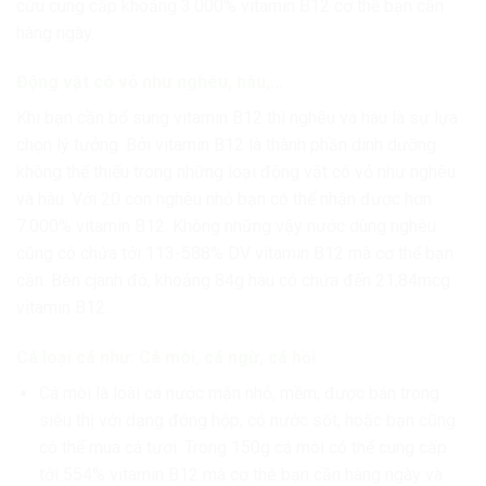
cừu cung cấp khoảng 3.000% vitamin B12 cơ thể bạn cần
hàng ngày.
Động vật có vỏ như nghêu, hàu,…
Khi bạn cần bổ sung vitamin B12 thì nghêu và hàu là sự lựa
chọn lý tưởng. Bởi vitamin B12 là thành phần dinh dưỡng
không thể thiếu trong những loại động vật có vỏ như nghêu
và hàu. Với 20 con nghêu nhỏ bạn có thể nhận được hơn
7.000% vitamin B12. Không những vậy nước dùng nghêu
cũng có chứa tới 113-588% DV vitamin B12 mà cơ thể bạn
cần. Bên cjanh đó, khoảng 84g hàu có chứa đến 21,84mcg
vitamin B12.
Cá loại cá như: Cá mòi, cá ngừ, cá hồi
Cá mòi là loài cá nước mặn nhỏ, mềm, được bán trong
siêu thị với dạng đóng hộp, có nước sốt, hoặc bạn cũng
có thể mua cá tươi. Trong 150g cá mòi có thể cung cấp
tới 554% vitamin B12 mà cơ thê bạn cần hàng ngày và