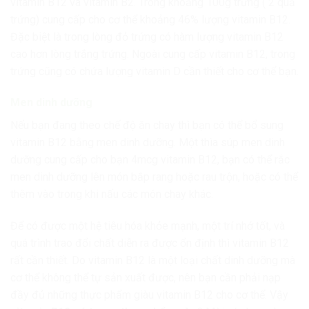
vitamin B12 và vitamin B2. Trong khoảng 100g trứng ( 2 quả
trứng) cung cấp cho cơ thể khoảng 46% lượng vitamin B12.
Đặc biệt là trong lòng đỏ trứng có hàm lượng vitamin B12
cao hơn lòng trắng trứng. Ngoài cung cấp vitamin B12, trong
trứng cũng có chứa lượng vitamin D cần thiết cho cơ thể bạn.
Men dinh dưỡng
Nếu bạn đang theo chế độ ăn chay thì bạn có thể bổ sung
vitamin B12 bằng men dinh dưỡng. Một thìa súp men dinh
dưỡng cung cấp cho bạn 4mcg vitamin B12, bạn có thể rắc
men dinh dưỡng lên món bắp rang hoặc rau trộn, hoặc có thể
thêm vào trong khi nấu các món chay khác.
Để có được một hệ tiêu hóa khỏe mạnh, một trí nhớ tốt, và
quá trình trao đổi chất diễn ra được ổn định thì vitamin B12
rất cần thiết. Do vitamin B12 là một loại chất dinh dưỡng mà
cơ thể không thể tự sản xuất được, nên bạn cần phải nạp
đầy đủ những thực phẩm giàu vitamin B12 cho cơ thể. Vậy