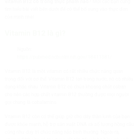
vitamin B12 có trong thực phẩm nào
? Mời các bạn cùng
tìm hiểu bài viết bên dưới để có thể bổ sung vào thực đơn
của mình nhé!
Vitamin B12 là gì?
Nguồn:
https://pubmed.ncbi.nlm.nih.gov/18411381/
Vitamin B12 là một vitamin có rất nhiều chức năng quan
trọng đối với cơ thể. Vitamin B12 tan trong nước, nó có nhiều
dạng khác nhau. Vitamin B12 có chứa khoáng chất coban
cho nên các hợp chất vitamin B12 thường được mọi người
gọi chung là cobalamins.
Vitamin B12 còn có thể giúp giữ cho dây thần kinh của bạn
được khỏe mạnh, hỗ trợ sản xuất DNA và số lượng hồng cầu
cũng như duy trì chức năng não bình thường. Ngoài ra,