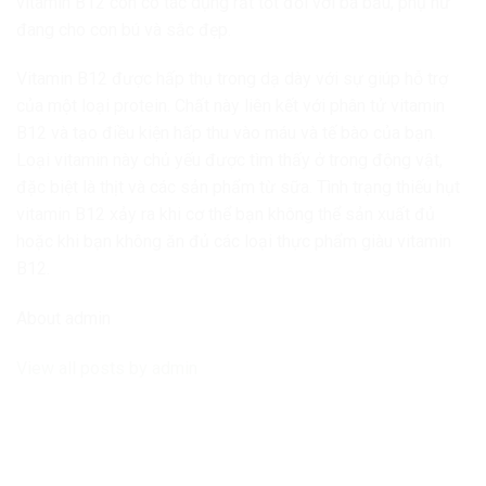
vitamin B12 còn có tác dụng rất tốt đối với bà bầu, phụ nữ
đang cho con bú và sắc đẹp.
Vitamin B12 được hấp thụ trong dạ dày với sự giúp hỗ trợ
của một loại protein. Chất này liên kết với phân tử vitamin
B12 và tạo điều kiện hấp thu vào máu và tế bào của bạn.
Loại vitamin này chủ yếu được tìm thấy ở trong động vật,
đặc biệt là thịt và các sản phẩm từ sữa. Tình trạng thiếu hụt
vitamin B12 xảy ra khi cơ thể bạn không thể sản xuất đủ
hoặc khi bạn không ăn đủ các loại thực phẩm giàu vitamin
B12.
About admin
View all posts by admin