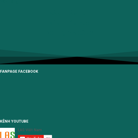
Yến Hồng
SẢN PHẨM B2B
SẢN PHẨM B2C
DỊCH VỤ GIA CÔNG
FANPAGE FACEBOOK
KÊNH YOUTUBE