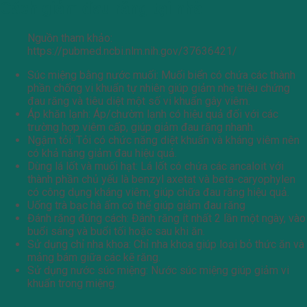
Cách giảm đau răng tại nhà
Nguồn tham khảo:
https://pubmed.ncbi.nlm.nih.gov/37636421/
Súc miệng bằng nước muối: Muối biển có chứa các thành
phần chống vi khuẩn tự nhiên giúp giảm nhẹ triệu chứng
đau răng và tiêu diệt một số vi khuẩn gây viêm.
Áp khăn lạnh: Áp/chườm lạnh có hiệu quả đối với các
trường hợp viêm cấp, giúp giảm đau răng nhanh.
Ngậm tỏi: Tỏi có chức năng diệt khuẩn và kháng viêm nên
có khả năng giảm đau hiệu quả.
Dùng lá lốt và muối hạt: Lá lốt có chứa các ancaloit với
thành phần chủ yếu là benzyl axetat và beta-caryophylen
có công dụng kháng viêm, giúp chữa đau răng hiệu quả.
Uống trà bạc hà ấm có thể giúp giảm đau răng
Đánh răng đúng cách: Đánh răng ít nhất 2 lần một ngày, vào
buổi sáng và buổi tối hoặc sau khi ăn.
Sử dụng chỉ nha khoa: Chỉ nha khoa giúp loại bỏ thức ăn và
mảng bám giữa các kẽ răng.
Sử dụng nước súc miệng: Nước súc miệng giúp giảm vi
khuẩn trong miệng.