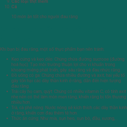
Các loại thịt mềm
Cá
10 món ăn tốt cho người đau răng
Có loại thực phẩm nào không được ăn khi
đau răng?
Khi bạn bị đau răng, một số thực phẩm bạn nên tránh:
Kẹo cứng và kẹo dẻo: Chúng chứa đường sucrose (đường
hoá học). Tạo môi trường thuận lợi cho vi khuẩn trong
khoang miệng phát triển, gây sâu răng và đau nhức răng.
Đồ uống có ga: Chúng chứa nhiều đường và axit, hai yếu tố
gây tổn hại các dây thần kinh ở răng, dẫn đến hiện tượng
đau răng.
Trái cây họ cam, quýt: Chúng có nhiều vitamin C, có tính axit
nhẹ nên có thể làm mòn men răng, khiến răng bị tổn thương
nhiều hơn.
Trà, cà phê nóng: Nước nóng sẽ kích thích các dây thần kinh
ở răng, khiến cơn đau thêm tệ hơn.
Thức ăn cứng: Như mía, sụn heo, sụn bò, đầu, xương,…