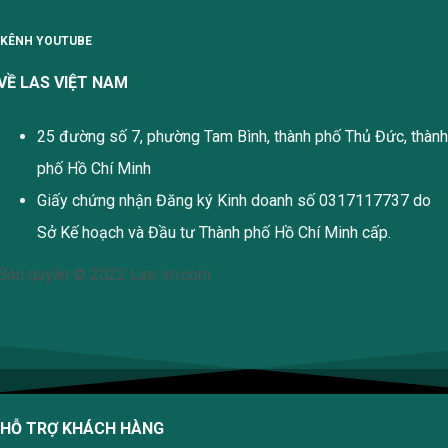
KÊNH YOUTUBE
VỀ LAS VIỆT NAM
25 đường số 7, phường Tam Bình, thành phố Thủ Đức, thành
phố Hồ Chí Minh
Giấy chứng nhận Đăng ký Kinh doanh số 0317117737 do
Sở Kế hoạch và Đầu tư Thành phố Hồ Chí Minh cấp.
Bản quyền © 2022 Las-vn.com
HỖ TRỢ KHÁCH HÀNG