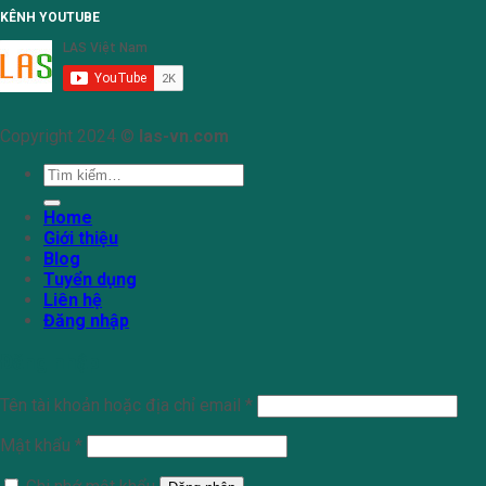
KÊNH YOUTUBE
Copyright 2024 ©
las-vn.com
Tìm
kiếm:
Home
Giới thiệu
Blog
Tuyển dụng
Liên hệ
Đăng nhập
Đăng nhập
Tên tài khoản hoặc địa chỉ email
*
Mật khẩu
*