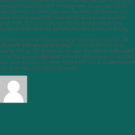
đạm, chất xơ, vitamin A và chất chống oxy hóa, giúp cơ thể tăng
cường khả năng miễn dịch và chống viêm. Vì vậy, người bị chó
cắn hoàn toàn có thể ăn đậu xanh. Tuy nhiên, để đảm bảo sức
khỏe tốt nhất, người bệnh cũng nên bổ sung đủ các loại thực
phẩm khác, đảm bảo cung cấp đầy đủ dưỡng chất và năng
lượng cần thiết để hỗ trợ quá trình phục hồi và lành vết thương.
Trên đây là những thông tin hữu ích xoay quanh câu hỏi “
Ăn
đậu xanh mỗi ngày có tốt không?
” , Las Việt Nam hy vọng
những chia sẻ này sẽ giúp ích cho bạn đọc biết rõ về
đậu xanh
cũng như sử dụng
đậu xanh
một cách thông minh và cẩn thận.
Bên cạnh đó, bạn cũng tham khảo ý kiến bác sĩ về
đậu xanh
để
đạt được hiệu quả như mong muốn.
admin
SẢN PHẨM B2B
SẢN PHẨM B2C