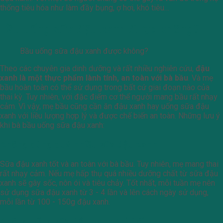
thống tiêu hóa như làm đầy bụng, ợ hơi, khó tiêu…
Bầu uống sữa đậu xanh được không?
Bầu uống sữa đậu xanh được không?
Theo các chuyên gia dinh dưỡng và rất nhiều nghiên cứu,
đậu
xanh là một thực phẩm lành tính, an toàn với bà bầu
. Và mẹ
bầu hoàn toàn có thể sử dụng trong bất cứ giai đoạn nào của
thai kỳ. Tuy nhiên, với đặc điểm cơ thể người mang bầu rất nhạy
cảm. Vì vậy, mẹ bầu cũng cần ăn đậu xanh hay uống sữa đậu
xanh với liều lượng hợp lý và được chế biến an toàn. Những lưu ý
khi bà bầu uống sữa đậu xanh:
Không dùng quá nhiều sữa đậu xanh
Sữa đậu xanh tốt và an toàn với bà bầu. Tuy nhiên, mẹ mang thai
rất nhạy cảm. Nếu mẹ hấp thụ quá nhiều dưỡng chất từ sữa đậu
xanh sẽ gây sốc, nôn ói và tiêu chảy. Tốt nhất, mỗi tuần mẹ nên
sử dụng sữa đậu xanh từ 3 - 4 lần và lên cách ngày sử dụng,
mỗi lần từ 100 - 150g đậu xanh.
Không uống sữa đậu xanh khi đói