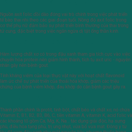
Tốt cho phụ nữ chuẩn bị mang thai
Nguồn axit folic dồi dào đóng vai trò chính trong việc phát triển
tế bào thai nhi theo các giai đoạn tuổi. Nồng độ axit folic trong
cơ thể phụ nữ đảm bảo sự phát triển bình thường của thai trong
tử cung, đặc biệt trong việc ngăn ngừa dị tật ống thần kinh.
Phòng chống, hỗ trị điều trị bệnh gout
Hàm lượng chất xơ có trong đậu xanh tham gia tích cực vào việc
chuyển hóa protein nên giảm hình thành, tích tụ axit uric - nguyên
nhân gây nên bệnh gout.
Tính kháng viêm của loại thực vật này với hoạt chất flavonoid
làm ức chế sự phát triển của thoái hóa khớp, giảm các triệu
chứng của bệnh viêm khớp, đau khớp do căn bệnh gout gây ra.
Giúp thanh nhiệt, giải độc
Thành phần chính là protit, tinh bột, chất béo và chất xơ, nó chứa
Vitamin E, B1, B2, B3, B6, C, tiền vitamin A, vitamin K, acid folic và
các khoáng tố gồm Ca, Mg, K, Na… tác dụng giải độc, hạ sưng
phù, điều hòa tạng phủ, trị ung nhọt, vừa bổ vừa mát. Đông y từ