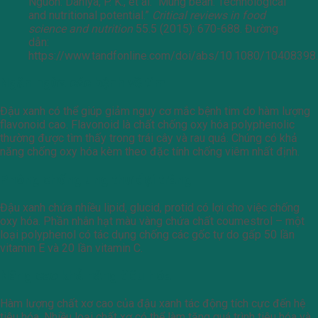
Nguồn: Dahiya, P. K., et al. “Mung bean: Technological
and nutritional potential.”
Critical reviews in food
science and nutrition
55.5 (2015): 670-688. Đường
dẫn:
https://www.tandfonline.com/doi/abs/10.1080/10408398
Ngăn ngừa các bệnh về tim
Đậu xanh có thể giúp giảm nguy cơ mắc bệnh tim do hàm lượng
flavonoid cao. Flavonoid là chất chống oxy hóa polyphenolic
thường được tìm thấy trong trái cây và rau quả. Chúng có khả
năng chống oxy hóa kèm theo đặc tính chống viêm nhất định.
Phòng chống ung thư đại tràng
Đậu xanh chứa nhiều lipid, glucid, protid có lợi cho việc chống
oxy hóa. Phần nhân hạt màu vàng chứa chất coumestrol – một
loại polyphenol có tác dụng chống các gốc tự do gấp 50 lần
vitamin E và 20 lần vitamin C.
Nâng cao khả năng tiêu hóa
Hàm lượng chất xơ cao của đậu xanh tác động tích cực đến hệ
tiêu hóa. Nhiều loại chất xơ có thể làm tăng quá trình tiêu hóa và