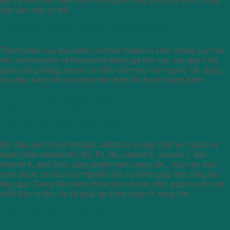
lâu đã xem đậu xanh như một nguyên liệu, phương thuốc trong
việc làm mát cơ thể.
Giảm lo âu, căng thẳng, chống trầm cảm
Thành phần của đậu xanh có chứa folate và chất chống oxy hóa
như carotenoids và flavonoids tham gia tích cực vào quá trình
giảm căng thẳng, stress và trầm cảm cho con người. Tác dụng
của đậu xanh với sức khỏe tâm thần đã được khẳng định.
Đẹp da nhờ bột đậu xanh
Giúp da lấy lại vẻ trắng sáng
Bột đậu xanh chứa tinh bột, chất béo, protid, chất xơ. Ngoài ra
thành phần vitamin B1, B2, B3, B6, vitamin C, vitamin E, tiền
vitamin K, acid folic cũng chiếm hàm lượng lớn… Vậy nên đậu
xanh được coi như một nguyên liệu tự nhiên giúp làm sáng da
hiệu quả. Trong đậu xanh chứa một số hợp chất giúp loại bỏ các
chất độc ra khỏi da và giúp da trông rạng rỡ, sáng hơn.
Giảm mức độ da rám nắng