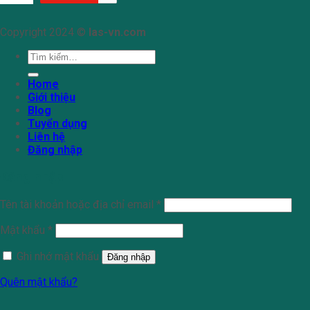
Copyright 2024 ©
las-vn.com
Tìm
kiếm:
Home
Giới thiệu
Blog
Tuyển dụng
Liên hệ
Đăng nhập
Đăng nhập
Tên tài khoản hoặc địa chỉ email
*
Mật khẩu
*
Ghi nhớ mật khẩu
Đăng nhập
Quên mật khẩu?