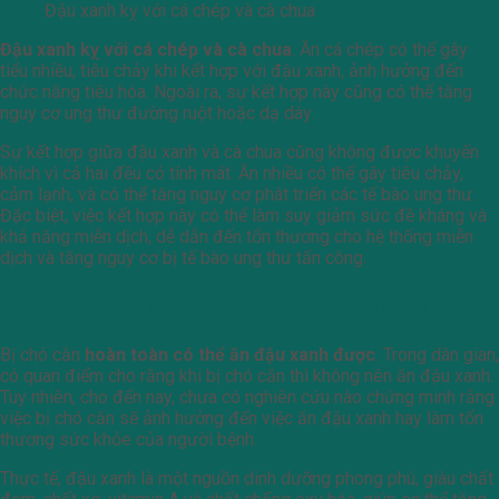
Đậu xanh kỵ với cá chép và cà chua
Đậu xanh kỵ với cá chép và cà chua
. Ăn cá chép có thể gây
tiểu nhiều, tiêu chảy khi kết hợp với đậu xanh, ảnh hưởng đến
chức năng tiêu hóa. Ngoài ra, sự kết hợp này cũng có thể tăng
nguy cơ ung thư đường ruột hoặc dạ dày.
Sự kết hợp giữa đậu xanh và cà chua cũng không được khuyến
khích vì cả hai đều có tính mát. Ăn nhiều có thể gây tiêu chảy,
cảm lạnh, và có thể tăng nguy cơ phát triển các tế bào ung thư.
Đặc biệt, việc kết hợp này có thể làm suy giảm sức đề kháng và
khả năng miễn dịch, dễ dẫn đến tổn thương cho hệ thống miễn
dịch và tăng nguy cơ bị tế bào ung thư tấn công.
Bị chó cắn ăn đậu xanh được không?
Bị chó cắn
hoàn toàn có thể ăn đậu xanh được
. Trong dân gian,
có quan điểm cho rằng khi bị chó cắn thì không nên ăn đậu xanh.
Tuy nhiên, cho đến nay, chưa có nghiên cứu nào chứng minh rằng
việc bị chó cắn sẽ ảnh hưởng đến việc ăn đậu xanh hay làm tổn
thương sức khỏe của người bệnh.
Thực tế, đậu xanh là một nguồn dinh dưỡng phong phú, giàu chất