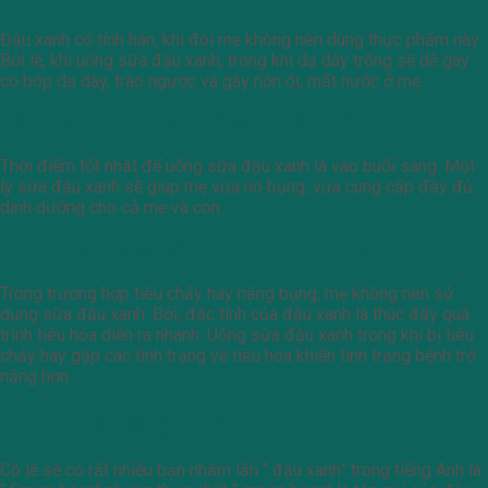
Đậu xanh có tính hàn, khi đói mẹ không nên dùng thực phẩm này.
Bởi lẽ, khi uống sữa đậu xanh, trong khi dạ dày trống sẽ dễ gây
co bóp dạ dày, trào ngược và gây nôn ói, mất nước ở mẹ.
Uống đậu xanh vào buổi sáng tốt nhất
Thời điểm tốt nhất để uống sữa đậu xanh là vào buổi sáng. Một
ly sữa đậu xanh sẽ giúp mẹ vừa no bụng, vừa cung cấp đầy đủ
dinh dưỡng cho cả mẹ và con.
Không uống sữa đậu xanhh khi tiêu chảy
Trong trường hợp tiêu chảy hay nặng bụng, mẹ không nên sử
dụng sữa đậu xanh. Bởi, đặc tính của đậu xanh là thúc đẩy quá
trình tiêu hóa diễn ra nhanh. Uống sữa đậu xanh trong khi bị tiêu
chảy hay gặp các tình trạng về tiêu hóa khiến tình trạng bệnh trở
nặng hơn.
Đậu xanh tiếng Anh là gì?
Có lẽ sẽ có rất nhiều bạn nhầm lẫn “ đậu xanh” trong tiếng Anh là