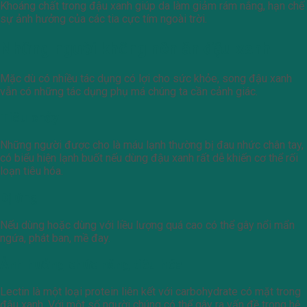
Khoáng chất trong đậu xanh giúp da làm giảm rám nắng, hạn chế
sự ảnh hưởng của các tia cực tím ngoài trời.
Những người không nên ăn đậu xanh
Mặc dù có nhiều tác dụng có lợi cho sức khỏe, song đậu xanh
vẫn có những tác dụng phụ má chúng ta cần cảnh giác.
Tiêu chảy
Những người được cho là máu lạnh thường bị đau nhức chân tay,
có biểu hiện lạnh buốt nếu dùng đậu xanh rất dễ khiến cơ thể rối
loạn tiêu hóa.
Dị ứng
Nếu dùng hoặc dùng với liều lượng quá cao có thể gây nổi mẩn
ngứa, phát ban, mề đay.
Ảnh hưởng chức năng tiêu hóa
Lectin là một loại protein liên kết với carbohydrate có mặt trong
đậu xanh. Với một số người chúng có thể gây ra vấn đề trong hệ