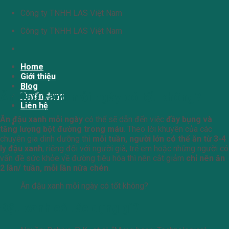
Chuyển
Công ty TNHH LAS Việt Nam
đến
Công ty TNHH LAS Việt Nam
nội
dung
Home
Giới thiệu
Blog
Ăn đậu xanh mỗi ngày có tốt không?
Tuyển dụng
Liên hệ
Ăn đậu xanh mỗi ngày
có thể sẽ dẫn đến việc
đầy bụng và
Giỏ hàng
tăng lượng bột đường trong máu
. Theo lời khuyên của các
chuyên gia dinh dưỡng thì
mỗi tuần, người lớn có thể ăn từ 3-4
ly đậu xanh
, riêng đối với người già, trẻ em hoặc những người có
vấn đề sức khỏe về đường tiêu hóa thì nên cắt giảm
chỉ nên ăn
2 lần/ tuần, mỗi lần nữa chén
.
Ăn đậu xanh mỗi ngày có tốt không?
Đậu xanh có tác dụng gì?