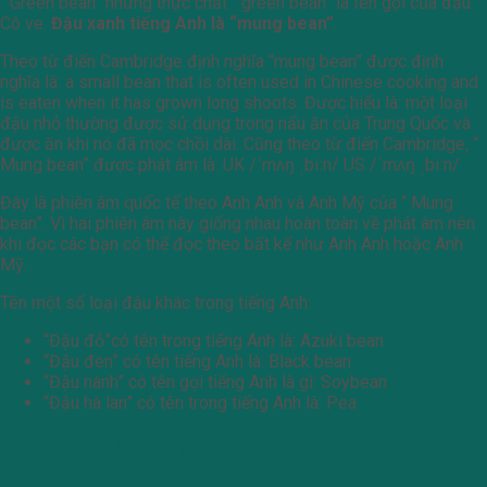
“ Green bean” nhưng thực chất “ green bean” là tên gọi của đậu
Cô ve.
Đậu xanh tiếng Anh là “mung bean”
.
Theo từ điển Cambridge định nghĩa “mung bean” được định
nghĩa là: a small bean that is often used in Chinese cooking and
is eaten when it has grown long shoots. Được hiểu là: một loại
đậu nhỏ thường được sử dụng trong nấu ăn của Trung Quốc và
được ăn khi nó đã mọc chồi dài. Cũng theo từ điển Cambridge, “
Mung bean” được phát âm là: UK /ˈmʌŋ ˌbiːn/ US /ˈmʌŋ ˌbiːn/
Đây là phiên âm quốc tế theo Anh Anh và Anh Mỹ của “ Mung
bean”. Vì hai phiên âm này giống nhau hoàn toàn về phát âm nên
khi đọc các bạn có thể đọc theo bất kể như Anh Anh hoặc Anh
Mỹ.
Tên một số loại đậu khác trong tiếng Anh:
“Đậu đỏ”có tên trong tiếng Anh là: Azuki bean
“Đậu đen” có tên tiếng Anh là: Black bean
“Đậu nành” có tên gọi tiếng Anh là gì: Soybean
“Đậu hà lan” có tên trong tiếng Anh là: Pea
Đậu xanh kỵ với gì?