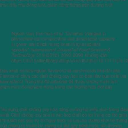
thúc đẩy nhu động ruột, giảm căng thẳng trên đường ruột.
Kiểm soát đường huyết, biến chứng của bệnh tiểu
đường
Nguồn: Gan, Ren‐You, et al. “Dynamic changes in
phytochemical composition and antioxidant capacity
in green and black mung bean (Vigna radiata)
sprouts.”
International Journal of Food Science &
Technology
51.9 (2016): 2090-2098. Đường dẫn:
https://ifst.onlinelibrary.wiley.com/doi/abs/10.1111/ijfs.
Đậu xanh sở hữu nguồn flavonoid và carotenoids khá dồi dào.
Flavonoid chứa các chất chống oxy hóa cơ bản như quercetin và
kaempferol. Trong khi đó catechin đã được chứng minh làm
giảm mức độ nghiêm trọng trong các trường hợp đột quỵ.
Tăng cường chức năng của hệ miễn dịch
Tác dụng chất chống oxy hóa, tăng cường hệ miễn dịch trong đậu
xanh. Chất chống oxy hóa là các hợp chất có lợi trong cơ thể giúp
tìm kiếm các gốc tự do nguy hiểm và loại bỏ chúng khỏi hệ thống
của chúng ta trước khi chúng có thể gây bệnh hoặc tổn thương