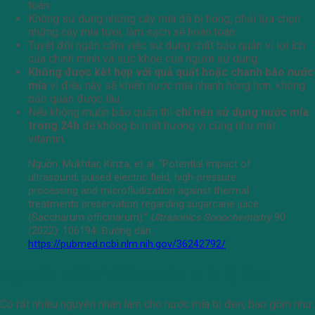
toàn.
Không sử dụng những cây mía đã bị hỏng, phải lựa chọn
những cây mía tươi, làm sạch sẽ hoàn toàn.
Tuyệt đối ngăn cấm việc sử dụng chất bảo quản vì lợi ích
của chính mình và sức khỏe của người sử dụng.
Không được kết hợp với quả quất hoặc chanh bào nước
mía
vì điều này sẽ khiến nước mía nhanh hỏng hơn, không
bảo quản được lâu.
Nếu không muốn bảo quản thì
chỉ nên sử dụng nước mía
trong 24h
để không bị mất hương vị cũng như mất
vitamin.
Nguồn:
Mukhtar, Kinza, et al. “Potential impact of
ultrasound, pulsed electric field, high-pressure
processing and microfludization against thermal
treatments preservation regarding sugarcane juice
(Saccharum officinarum).”
Ultrasonics Sonochemistry
90
(2022): 106194. Đường dẫn:
https://pubmed.ncbi.nlm.nih.gov/36242792/
Nguyên nhân khiến nước mía bị đen
Có rất nhiều nguyên nhân làm cho nước mía bị đen, bao gồm như: