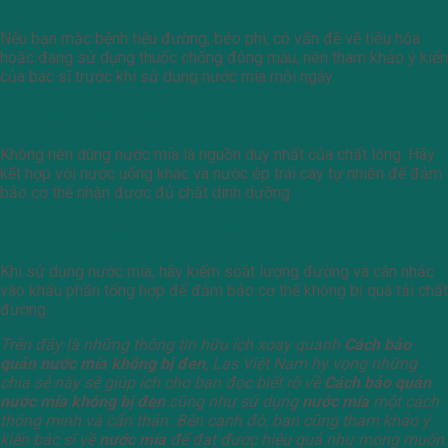
Nếu bạn mắc bệnh tiểu đường, béo phì, có vấn đề về tiêu hóa
hoặc đang sử dụng thuốc chống đông máu, nên tham khảo ý kiến
của bác sĩ trước khi sử dụng nước mía mỗi ngày.
Đa dạng khẩu phần
Không nên dùng nước mía là nguồn duy nhất của chất lỏng. Hãy
kết hợp với nước uống khác và nước ép trái cây tự nhiên để đảm
bảo cơ thể nhận được đủ chất dinh dưỡng.
Tuân thủ nguyên tắc dinh dưỡng
Khi sử dụng nước mía, hãy kiểm soát lượng đường và cân nhắc
vào khẩu phần tổng hợp để đảm bảo cơ thể không bị quá tải chất
đường.
Trên đây là những thông tin hữu ích xoay quanh
Cách bảo
quản nước mía không bị đen
, Las Việt Nam hy vọng những
chia sẻ này sẽ giúp ích cho bạn đọc biết rõ về
Cách bảo quản
nước mía không bị đen
cũng như sử dụng
nước mía
một cách
thông minh và cẩn thận.
Bên cạnh đó, bạn cũng tham khảo ý
kiến bác sĩ về
nước mía
để đạt được hiệu quả như mong muốn.