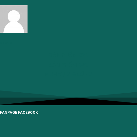
admin
SẢN PHẨM B2B
SẢN PHẨM B2C
DỊCH VỤ GIA CÔNG
FANPAGE FACEBOOK