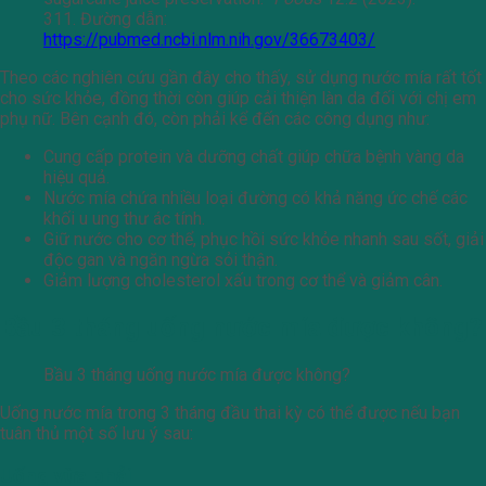
311. Đường dẫn:
https://pubmed.ncbi.nlm.nih.gov/36673403/
Theo các nghiên cứu gần đây cho thấy, sử dụng nước mía rất tốt
cho sức khỏe, đồng thời còn giúp cải thiện làn da đối với chị em
phụ nữ. Bên cạnh đó, còn phải kể đến các công dụng như:
Cung cấp protein và dưỡng chất giúp chữa bệnh vàng da
hiệu quả.
Nước mía chứa nhiều loại đường có khả năng ức chế các
khối u ung thư ác tính.
Giữ nước cho cơ thể, phục hồi sức khỏe nhanh sau sốt, giải
độc gan và ngăn ngừa sỏi thận.
Giảm lượng cholesterol xấu trong cơ thể và giảm cân.
Bầu 3 tháng uống nước mía được không?
Bầu 3 tháng uống nước mía được không?
Uống nước mía trong 3 tháng đầu thai kỳ có thể được nếu bạn
tuân thủ một số lưu ý sau:
Uống vừa phải