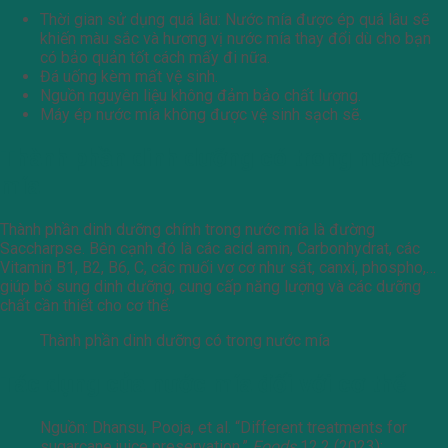
Thời gian sử dụng quá lâu: Nước mía được ép quá lâu sẽ
khiến màu sắc và hương vị nước mía thay đổi dù cho bạn
có bảo quản tốt cách mấy đi nữa.
Đá uống kèm mất vệ sinh.
Nguồn nguyên liệu không đảm bảo chất lượng.
Máy ép nước mía không được vệ sinh sạch sẽ.
Thành phần dinh dưỡng có trong nước
mía
Thành phần dinh dưỡng chính trong nước mía là đường
Saccharpse. Bên cạnh đó là các acid amin, Carbonhydrat, các
Vitamin B1, B2, B6, C, các muối vơ cơ như sắt, canxi, phospho,…
giúp bổ sung dinh dưỡng, cung cấp năng lượng và các dưỡng
chất cần thiết cho cơ thể.
Thành phần dinh dưỡng có trong nước mía
Tác dụng của nước mía đối với cơ thể
Nguồn: Dhansu, Pooja, et al. “Different treatments for
sugarcane juice preservation.”
Foods
12.2 (2023):