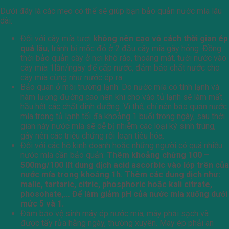
Dưới đây là các mẹo có thể sẽ giúp bạn bảo quản nước mía lâu
dài:
Đối với cây mía tươi
không nên cạo vỏ cách thời gian ép
quá lâu
, tránh bị mốc đỏ ở 2 đầu cây mía gây hỏng. Đồng
thời bảo quản cây ở nơi khô ráo, thoáng mát, tưới nước vào
cây mía 1lần/ngày để cấp nước, đảm bảo chất nước cho
cây mía cũng như nước ép ra.
Bảo quan ở môi trường lạnh: Do nước mía có tính lạnh và
hàm lượng đường cao nên khi cho vào tủ lạnh sẽ làm mất
hầu hết các chất dinh dưỡng. Vì thế, chỉ nên bảo quản nước
mía trong tủ lạnh tối đa khoảng 1 buổi trong ngày, sau thời
gian này nước mía sẽ dễ bị nhiễm các loại ký sinh trùng,
gây nên các triệu chứng rối loạn tiêu hóa.
Đối với các hộ kinh doanh hoặc những người có quá nhiều
nước mía cần bảo quản:
Thêm khoảng chừng 100 –
500mg/100 lít dung dịch acid ascorbic vào lớp trên của
nước mía trong khoảng 1h. Thêm các dung dịch như:
malic, tartaric, citric, phosphoric hoặc kali citrate,
phosohate,… Để làm giảm pH của nước mía xuống dưới
mức 5 và 1.
Đảm bảo vệ sinh máy ép nước mía, máy phải sạch và
được tẩy rửa hằng ngày, thường xuyên. Máy ép phải an