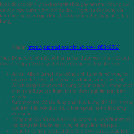
hoặc do các bệnh lý về đường tiêu hóa gây nên như trào ngược
dạ dày thực quản, viêm loét dạ dày,… Ngoài ra đầy bụng còn
kèm theo các cảm giác khó chịu khác như ợ hơi, buồn nôn, đau
bụng,…
Vì sao tỏi chữa được đầy bụng?
Nguồn:
https://pubmed.ncbi.nlm.nih.gov/10594976/
Theo Đông y, tỏi có một số thành phần được xem như một loại
dược liệu quý điều trị các bệnh về đường tiêu hóa như sau:
Allicin: Allicin là một loại kháng sinh tự nhiên có trong tỏi
giúp cơ thể chống chọi với các vi khuẩn, virus gây bệnh.
Allicin cũng là chất có tác dụng cơ bản của tỏi, nhưng chất
allicin chỉ được tạo thành khi tỏi được nghiền hoặc băm
nhuyễn.
Carbohydrate: Có tác dụng phân hủy lượng khí sinh ra trong
quá trình tiêu hóa thức ăn, là thành phần hỗ trợ trị chứng
đầy bụng.
Trong tinh dầu tỏi chứa nhiều glucogen, aliin và fitonxit có
tác dụng diệt khuẩn, sát trùng, kháng viêm hiệu quả.
Trong tỏi có hàm lượng chất chống oxy hóa cao giúp làm