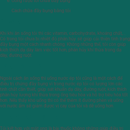
Uống rượu tỏi chữa đầy bụng
Cách chữa đầy bụng bằng tỏi
Ăn sống
Khi khi ăn sống tỏi thì các vitamin, carbohydrate, khoáng chất,…
Có trong tỏi chưa bị nhiệt độ phân hủy sẽ giúp cải thiện tình trạng
đầy bụng một cách nhanh chóng. Không những thế, tỏi còn giúp
kích thích dạ dày làm việc tốt hơn, phân hủy khí thừa trong dạ
dày, đường ruột.
Uống nước ép tỏi
Ngoài cách ăn sống thì uống nước ép tỏi cũng là một cách để
điều trị chứng đầy bụng vì trong nước ép tỏi có lượng lớn các
tinh chất cần thiết, giúp sát khuẩn dạ dày, đường ruột, kích thích
phân hủy lượng khí thừa trong ống tiêu hóa và hỗ trợ tiêu hóa tốt
hơn. Nếu thấy khó uống thì có thể thêm ít đường phèn và uống
với nước ấm sẽ giảm được vị cay của tỏi và dễ uống hơn.
Dùng tỏi ngâm mật ong
Tỏi kết hợp với mật ong là bài thuốc không những giúp điều trị