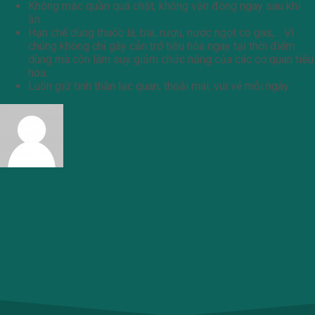
Không mặc quần quá chật, không vận động ngay sau khi
ăn.
Hạn chế dùng thuốc lá, bia, rượu, nước ngọt có gas,… Vì
chúng không chỉ gây cản trở tiêu hóa ngay tại thời điểm
dùng mà còn làm suy giảm chức năng của các cơ quan tiêu
hóa.
Luôn giữ tinh thần lạc quan, thoải mái, vui vẻ mỗi ngày.
admin
SẢN PHẨM B2B
SẢN PHẨM B2C
DỊCH VỤ GIA CÔNG