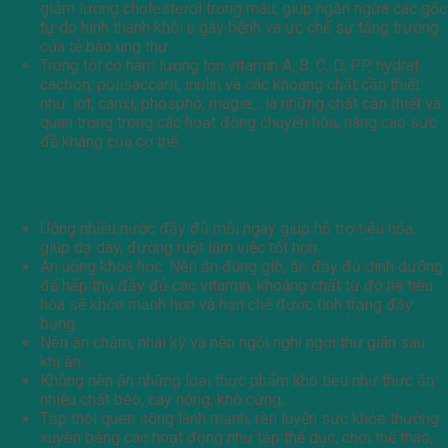
giảm lượng cholesterol trong máu, giúp ngăn ngừa các gốc
tự do hình thành khối u gây bệnh và ức chế sự tăng trưởng
của tế bào ung thư.
Trong tỏi có hàm lượng lớn vitamin A, B, C, D, PP, hydrat
cacbon, polisaccarit, inulin và các khoáng chất cần thiết
như: iot, canxi, phospho, magie,…là những chất cần thiết và
quan trọng trong các hoạt động chuyển hóa, nâng cao sức
đề kháng của cơ thể.
Phòng tránh triệu chứng đầy bụng
Uống nhiều nước đầy đủ mỗi ngày giúp hỗ trợ tiêu hóa,
giúp dạ dày, đường ruột làm việc tốt hơn.
Ăn uống khoa học: Nên ăn đúng giờ, ăn đầy đủ dinh dưỡng
để hấp thụ đầy đủ các vitamin, khoáng chất từ đó hệ tiêu
hóa sẽ khỏe mạnh hơn và hạn chế được tình trạng đầy
bụng.
Nên ăn chậm, nhai kỹ và nên ngồi nghỉ ngơi thư giãn sau
khi ăn.
Không nên ăn những loại thực phẩm khó tiêu như thức ăn
nhiều chất béo, cay nóng, khô cứng,…
Tập thói quen sống lành mạnh, rèn luyện sức khỏe thường
xuyên bằng các hoạt động như tập thể dục, chơi thể thao,…