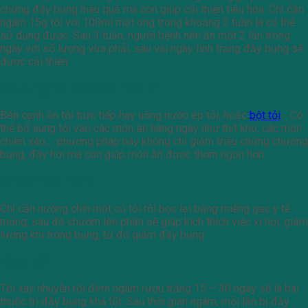
chứng đầy bụng hiệu quả mà còn giúp cải thiện tiêu hóa. Chỉ cần
ngâm 15g tỏi với 100ml mật ong trong khoảng 3 tuần là có thể
sử dụng được. Sau 3 tuần, người bệnh nên ăn một 2 lần trong
ngày với số lượng vừa phải, sau vài ngày tình trạng đầy bụng sẽ
được cải thiện.
Bổ sung tỏi vào các món ăn
Bên cạnh ăn tỏi trực tiếp hay uống nước ép tỏi, hoặc
bột tỏi
… Có
thể bổ sung tỏi vào các món ăn hàng ngày như thịt kho, các món
chiên xào,… phương pháp này không chỉ giảm triệu chứng chướng
bụng, đầy hơi mà còn giúp món ăn được thơm ngon hơn.
Chườm tỏi nóng
Chỉ cần nướng chín một củ tỏi rồi bọc lại bằng miếng gạc y tế
mỏng, sau đó chườm lên phần sẽ giúp kích thích việc xì hơi, giảm
lượng khí trong bụng, từ đó giảm đầy bụng.
Rượu tỏi
Tỏi xay nhuyễn rồi đem ngâm rượu trắng 15 – 30 ngày sẽ là bài
thuốc trị đầy bụng khá tốt. Sau thời gian ngâm, mỗi lần bị đầy