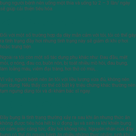
bụng người bệnh nên uống một thìa và uống từ 2 – 3 lần/ ngày
sẽ giúp cải thiện tiêu hóa.
Một số tác dụng phụ của tỏi
Đối với một số trường hợp dạ dày mẫn cảm với tỏi, tỏi có thể gây
ra tình trạng đầy hơi nhưng tình trạng này sẽ giảm đi khi ợ hơi
hoặc trung tiện.
Ngoài ra tỏi còn một số tác dụng phụ khác như: Đau đầu, mệt
mỏi, ợ nóng, đau cơ, buồn nôn, bị toát nhiều mồ hôi, đau bụng,
làm loãng máu, viêm đại tràng, hơi thở có mùi,…
Vì vậy, người bệnh nên ăn tỏi với liều lượng vừa đủ, không nên
lạm dụng. Nếu thấy cơ thể có bất kỳ triệu chứng khác thường nên
tạm ngưng dùng tỏi và đi khám bác sĩ ngay.
Triệu chứng đầy bụng là gì?
Đầy bụng là tình trạng thường xảy ra sau khi ăn nhưng thức ăn
không được tiêu hóa hết bị ứ đọng lại và sinh ra khí khiến bụng
có cảm giác căng tức, đầy hơi không tiêu. Nguyên nhân của đầy
bụng có thể do người bệnh ăn nhiều những thực phẩm sinh khí