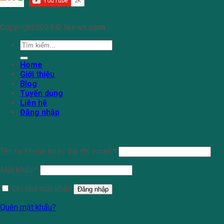
Copyright 2024 ©
las-vn.com
Tìm
kiếm:
Home
Giới thiệu
Blog
Tuyển dụng
Liên hệ
Đăng nhập
Đăng nhập
Tên tài khoản hoặc địa chỉ email
*
Mật khẩu
*
Ghi nhớ mật khẩu
Đăng nhập
Quên mật khẩu?