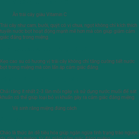
Ăn trái cây giàu vitamin C
Ăn trái cây giàu Vitamin C
Trái cây như cam, bưởi, quýt có vị chua, ngọt không chỉ kích thích
tuyến nước bọt hoạt động mạnh mẽ hơn mà còn giúp giảm cảm
giác đắng trong miệng.
Nhai kẹo cao su có hương trái cây
Kẹo cao su có hương vị trái cây không chỉ tăng cường tiết nước
bọt trong miệng mà còn lấn áp cảm giác đắng.
Vệ sinh răng miệng đúng cách
Chải răng ít nhất 2-3 lần mỗi ngày và sử dụng nước muối để sát
khuẩn có thể giúp loại bỏ vi khuẩn gây ra cảm giác đắng miệng.
Vệ sinh răng miệng đúng cách
Ăn cháo
Cháo là thức ăn dễ tiêu hóa giúp ngăn ngừa tình trạng trào ngược
dạ dày lên miệng, từ đó giảm cảm giác đắng miệng.