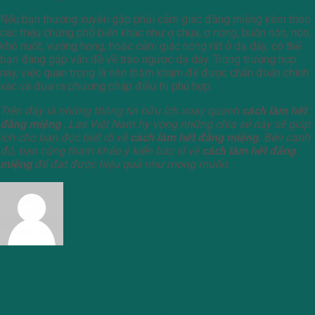
Nếu bạn thường xuyên gặp phải cảm giác đắng miệng kèm theo
các triệu chứng phổ biến khác như ợ chua, ợ nóng, buồn nôn, nôn,
khó nuốt, vướng họng, hoặc cảm giác nóng rát ở dạ dày, có thể
bạn đang gặp vấn đề về trào ngược dạ dày. Trong trường hợp
này, việc quan trọng là nên thăm khám để được chẩn đoán chính
xác và đưa ra phương pháp điều trị phù hợp.
Trên đây là những thông tin hữu ích xoay quanh
cách làm hết
đắng miệng
, Las Việt Nam hy vọng những chia sẻ này sẽ giúp
ích cho bạn đọc biết rõ về
cách làm hết đắng miệng
.
Bên cạnh
đó, bạn cũng tham khảo ý kiến bác sĩ về
cách làm hết đắng
miệng
để đạt được hiệu quả như mong muốn.
admin
SẢN PHẨM B2B