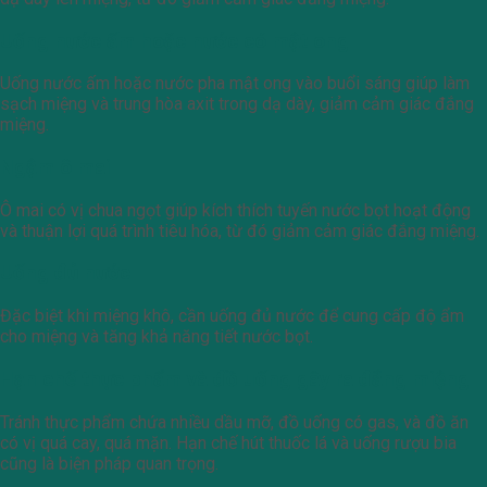
Uống nước ấm hoặc nước có mật ong
Uống nước ấm hoặc nước pha mật ong vào buổi sáng giúp làm
sạch miệng và trung hòa axit trong dạ dày, giảm cảm giác đắng
miệng.
Ngậm ô mai
Ô mai có vị chua ngọt giúp kích thích tuyến nước bọt hoạt động
và thuận lợi quá trình tiêu hóa, từ đó giảm cảm giác đắng miệng.
Uống đủ nước
Đặc biệt khi miệng khô, cần uống đủ nước để cung cấp độ ẩm
cho miệng và tăng khả năng tiết nước bọt.
Hạn chế thực phẩm và đồ uống gây ra đắng miệng
Tránh thực phẩm chứa nhiều dầu mỡ, đồ uống có gas, và đồ ăn
có vị quá cay, quá mặn. Hạn chế hút thuốc lá và uống rượu bia
cũng là biện pháp quan trọng.