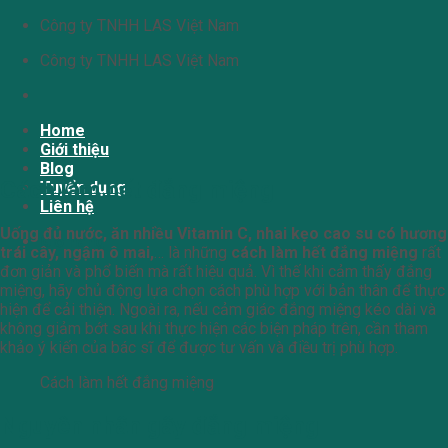
Chuyển
Công ty TNHH LAS Việt Nam
đến
Công ty TNHH LAS Việt Nam
nội
dung
Home
Giới thiệu
Blog
Cách làm hết đắng miệng
Tuyển dụng
Liên hệ
Uống đủ nước, ăn nhiều Vitamin C, nhai kẹo cao su có hương
Giỏ hàng
trái cây, ngậm ô mai,
… là những
cách làm hết đắng miệng
rất
đơn giản và phổ biến mà rất hiệu quả. Vì thế khi cảm thấy đắng
miệng, hãy chủ động lựa chọn cách phù hợp với bản thân để thực
hiện để cải thiện. Ngoài ra, nếu cảm giác đắng miệng kéo dài và
không giảm bớt sau khi thực hiện các biện pháp trên, cần tham
khảo ý kiến của bác sĩ để được tư vấn và điều trị phù hợp.
Cách làm hết đắng miệng
Nguyên nhân gây đắng miệng