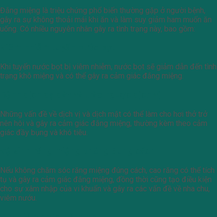
Đắng miệng là triệu chứng phổ biến thường gặp ở người bệnh,
gây ra sự không thoải mái khi ăn và làm suy giảm ham muốn ăn
uống. Có nhiều nguyên nhân gây ra tình trạng này, bao gồm:
Viêm nhiễm tuyến nước bọt
Khi tuyến nước bọt bị viêm nhiễm, nước bọt sẽ giảm dẫn đến tình
trạng khô miệng và có thể gây ra cảm giác đắng miệng.
Bệnh dịch dạ dày và trào ngược dịch vị
Những vấn đề về dịch vị và dịch mật có thể làm cho hơi thở trở
nên hôi và gây ra cảm giác đắng miệng, thường kèm theo cảm
giác đầy bụng và khó tiêu.
Vệ sinh răng miệng không đúng cách
Nếu không chăm sóc răng miệng đúng cách, cao răng có thể tích
tụ và gây ra cảm giác đắng miệng, đồng thời cũng tạo điều kiện
cho sự xâm nhập của vi khuẩn và gây ra các vấn đề về nha chu,
viêm nướu.
Suy giảm chức năng gan