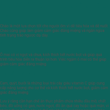
Ăn gì để cải thiện tình trạng đắng miệng?
Cháo
Cháo là một lựa chọn tốt cho người ốm vì dễ tiêu hóa và dễ nuốt.
Cháo cũng giúp làm giảm cảm giác đắng miệng và ngăn ngừa
tình trạng trào ngược dạ dày.
Ô mai
Ô mai có vị ngọt và chua, kích thích tiết nước bọt và giúp quá
trình tiêu hóa diễn ra thuận lợi hơn. Việc ngậm ô mai có thể giúp
giảm cảm giác đắng miệng.
Trái cây giàu vitamin C
Cam, quýt, bưởi là những loại trái cây giàu vitamin C giúp cung
cấp năng lượng cho cơ thể và kích thích tiết nước bọt, giảm cảm
giác đắng miệng.
Lưu ý rằng cần hạn chế ăn thực phẩm chứa nhiều dầu mỡ, chất
béo, đồ uống có gas, nước ngọt, đồ ăn quá cay hoặc quá mặn, vì