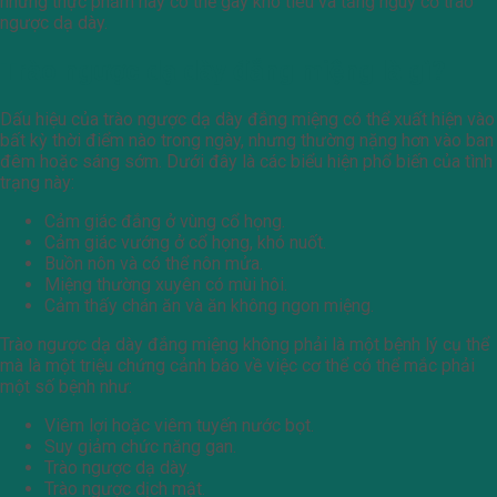
những thực phẩm này có thể gây khó tiêu và tăng nguy cơ trào
ngược dạ dày.
Trào ngược dạ dày đắng miệng là gì?
Dấu hiệu của trào ngược dạ dày đắng miệng có thể xuất hiện vào
bất kỳ thời điểm nào trong ngày, nhưng thường nặng hơn vào ban
đêm hoặc sáng sớm. Dưới đây là các biểu hiện phổ biến của tình
trạng này:
Cảm giác đắng ở vùng cổ họng.
Cảm giác vướng ở cổ họng, khó nuốt.
Buồn nôn và có thể nôn mửa.
Miệng thường xuyên có mùi hôi.
Cảm thấy chán ăn và ăn không ngon miệng.
Trào ngược dạ dày đắng miệng không phải là một bệnh lý cụ thể
mà là một triệu chứng cảnh báo về việc cơ thể có thể mắc phải
một số bệnh như:
Viêm lợi hoặc viêm tuyến nước bọt.
Suy giảm chức năng gan.
Trào ngược dạ dày.
Trào ngược dịch mật.