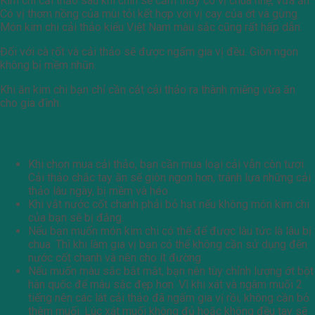
Kim chi cải thảo sau khi chín sẽ cảm thấy có vị chua nhẹ, vừa ăn.
Có vị thơm nồng của mùi tỏi kết hợp với vị cay của ớt và gừng.
Món kim chi cải thảo kiểu Việt Nam màu sắc cũng rất hấp dẫn.
Đối với cà rốt và cải thảo sẽ được ngấm gia vị đều. Giòn ngon
không bị mềm nhũn.
Khi ăn kim chi bạn chỉ cần cắt cải thảo ra thành miếng vừa ăn
cho gia đình.
Kinh nghiệm
Khi chọn mua cải thảo, bạn cần mua loại cải vẫn còn tươi.
Cải thảo chắc tay ăn sẽ giòn ngon hơn, tránh lựa những cải
thảo lâu ngày, bị mềm và héo.
Khi vắt nước cốt chanh phải bỏ hạt nếu không món kim chi
của bạn sẽ bị đắng.
Nếu bạn muốn món kim chi có thể để được lâu tức là lâu bị
chua. Thì khi làm gia vị bạn có thể không cần sử dụng đến
nước cốt chanh và nên cho ít đường
Nếu muốn màu sắc bắt mắt, bạn nên tùy chỉnh lượng ớt bột
hàn quốc để màu sắc đẹp hơn. Vì khi xát và ngâm muối 2
tiếng nên các lát cải thảo đã ngấm gia vị rồi, không cần bỏ
thêm muối. Lúc xát muối không đủ hoặc không đều tay sẽ