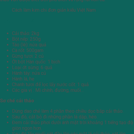
Cách làm kim chi đơn giản kiểu Việt Nam
Bước 1: Chuẩn bị
Cải thảo: 2kg
Bột nếp: 250g
Táo (lê): nửa quả
Cà rốt: 500gam
Gừng tươi: 2 củ
Ớt bột Hàn quốc: 1 bịch
Loại ớt sừng: 6 quả
Hành tây: nửa củ
Hành lá, hẹ
Chanh tươi để lọc lấy nước cốt: 1 quả
Các gia vị : Mì chính, đường, muối…
Sơ chế cải thảo
Dùng dao chẻ làm 4 phần theo chiều dọc bắp cải thảo.
Sau đó, cắt bỏ đi những phần lá dập, héo.
Đem cải thảo phơi dưới ánh mặt trời khoảng 1 tiếng tạo độ
giòn ngon hơn.
Sau đó lấy muối xát đều lên các mặt lá cải thảo, xát lên