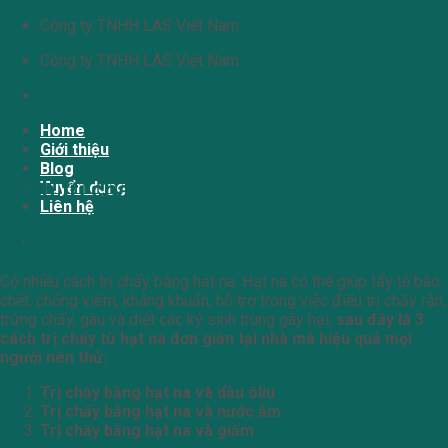
Chuyển
Công ty TNHH LAS Việt Nam
đến
Công ty TNHH LAS Việt Nam
nội
dung
Home
Giới thiệu
Blog
Cách trị chấy bằng hạt na
Tuyển dụng
Liên hệ
Cách trị chấy bằng hạt na
Giỏ hàng
Có nhiều cách trị chấy bằng hạt na. Hạt na có thể giúp tẩy tế bào
chết, chống viêm, kháng khuẩn, hỗ trợ trong việc điều trị chấy rận,
trứng chấy, gàu và diệt các ký sinh trùng gây hại,
sau đây là 3
cách trị chấy từ hạt na đơn giản tại nhà mà hiệu quả mọi
người nên thử:
Trị chấy bằng hạt na và dầu ôliu
Trị chấy bằng hạt na và nước ấm
Trị chấy bằng hạt na và giấm