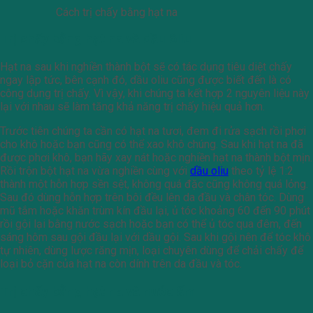
Cách trị chấy bằng hạt na
Trị chấy bằng hạt na và dầu ôliu
Hạt na sau khi nghiền thành bột sẽ có tác dụng tiêu diệt chấy
ngay lập tức, bên cạnh đó, dầu oliu cũng được biết đến là có
công dụng trị chấy. Vì vậy, khi chúng ta kết hợp 2 nguyên liệu này
lại với nhau sẽ làm tăng khả năng trị chấy hiệu quả hơn.
Trước tiên chúng ta cần có hạt na tươi, đem đi rửa sạch rồi phơi
cho khô hoặc bạn cũng có thể xao khô chúng. Sau khi hạt na đã
được phơi khô, bạn hãy xay nát hoặc nghiền hạt na thành bột mịn.
Rồi trộn bột hạt na vừa nghiền cùng với
dầu oliu
theo tỷ lệ 1:2
thành một hỗn hợp sền sệt, không quá đặc cũng không quá lỏng.
Sau đó dùng hỗn hợp trên bôi đều lên da đầu và chân tóc. Dùng
mũ tắm hoặc khăn trùm kín đầu lại, ủ tóc khoảng 60 đến 90 phút
rồi gội lại bằng nước sạch hoặc bạn có thể ủ tóc qua đêm, đến
sáng hôm sau gội đầu lại với dầu gội. Sau khi gội nên để tóc khô
tự nhiên, dùng lược răng mịn, loại chuyên dùng để chải chấy để
loại bỏ cặn của hạt na còn dính trên da đầu và tóc.
Trị chấy bằng hạt na và nước ấm