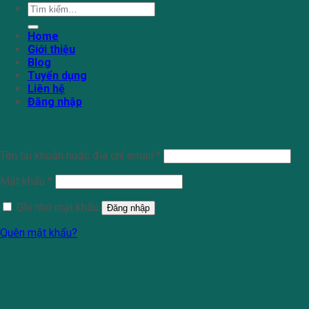
Tìm
kiếm:
Home
Giới thiệu
Blog
Tuyển dụng
Liên hệ
Đăng nhập
Đăng nhập
Tên tài khoản hoặc địa chỉ email
*
Mật khẩu
*
Ghi nhớ mật khẩu
Đăng nhập
Quên mật khẩu?