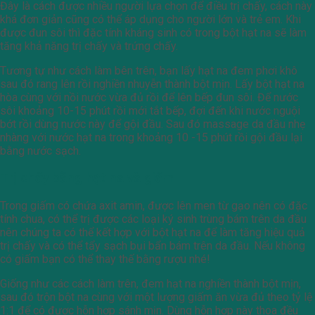
Đây là cách được nhiều người lựa chọn để điều trị chấy, cách này
khá đơn giản cũng có thể áp dụng cho người lớn và trẻ em. Khi
được đun sôi thì đặc tính kháng sinh có trong bột hạt na sẽ làm
tăng khả năng trị chấy và trứng chấy.
Tương tự như cách làm bên trên, bạn lấy hạt na đem phơi khô
sau đó rang lên rồi nghiền nhuyễn thành bột mịn. Lấy bột hạt na
hòa cùng với nồi nước vừa đủ rồi để lên bếp đun sôi. Để nước
sôi khoảng 10-15 phút rồi mới tắt bếp, đợi đến khi nước nguội
bớt rồi dùng nước này để gội đầu. Sau đó massage da đầu nhẹ
nhàng với nước hạt na trong khoảng 10 -15 phút rồi gội đầu lại
bằng nước sạch.
Trị chấy bằng hạt na và giấm
Trong giấm có chứa axit amin, được lên men từ gạo nên có đặc
tính chua, có thể trị được các loại ký sinh trùng bám trên da đầu
nên chúng ta có thể kết hợp với bột hạt na để làm tăng hiệu quả
trị chấy và có thể tẩy sạch bụi bẩn bám trên da đầu. Nếu không
có giấm bạn có thể thay thế bằng rượu nhé!
Giống như các cách làm trên, đem hạt na nghiền thành bột mịn,
sau đó trộn bột na cùng với một lượng giấm ăn vừa đủ theo tỷ lệ
1:1 để có được hỗn hợp sánh mịn. Dùng hỗn hợp này thoa đều