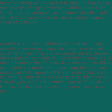
lên tóc, khi tóc vẫn còn khô, đặc biệt là nên thoa kĩ phần da đầu,
vuốt tóc từ gốc đến ngọn để hỗn hợp có thể bao phủ được hết.
Sau đó sử dụng khăn hay mũ tắm trùm kín đầu lại ủ khoảng 90
đến 120 phút, hoặc có thể để qua đêm đến sáng hôm sau gọi
đầu lại bằng dầu gội.
Công dụng của hạt na khi trị chấy
Quả na được biết với tên gọi khác là quả mãng cầu ta, trong quả
na có chứa nhiều axit amin, canxi, photpho beta-caroten, chất
xơ… Rất tốt cho sức khỏe. Quả na không những mang lại lới ích
cho sức khỏe, mà các nghiên cứu còn chỉ ra rằng, hạt của quả na
cũng chứa nhiều dưỡng chất có lợi cho mái tóc và da đầu. Hạt na
có thể giúp tẩy tế bào chết, chống viêm, kháng khuẩn và ngăn
chặn sự xâm nhập của các tác nhân gây hại bên ngoài cho mái
tóc. Ngoài ra, hạt na còn có thể hỗ trợ trong việc điều trị chấy rận,
trứng chấy, gàu và diệt các ký sinh trùng gây hại. Vì vậy bạn có
thể sử dụng hạt na để trị chấy, vừa hiệu quả vừa đảm bảo an
toàn.
Một vài lưu ý khi trị chấy bằng hạt na