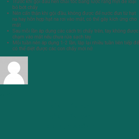
Trước khi gội đầu nên chải tóc bằng lược răng mịn để loại
bỏ bớt chấy
Nên cẩn thận khi gội đầu, không được để nước đun từ hạt
na hay hỗn hợp hạt na rơi vào mắt, có thể gây kích ứng cho
mắt
Sau mỗi lần áp dụng các cách trị chấy trên, tay không được
chạm vào mắt nếu chưa rửa sạch tay.
Mỗi tuần nên áp dụng 1-2 lần, lặp lại nhiều tuần liên tiếp để
có thể diệt được các con chấy mới nở.
admin
SẢN PHẨM B2B
SẢN PHẨM B2C
DỊCH VỤ GIA CÔNG