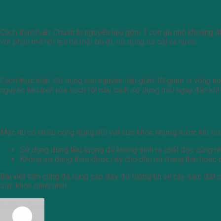
Cây sâm đất trị ho lâu ngày
Cách thực hiện: Chuẩn bị nguyên liệu gồm 1 con gà nhỏ khoảng 40
vớt phần mỡ nổi lên bề mặt bỏ đi, sử dụng cả cái và nước.
Cây sâm đất trị táo bón
Cách thực hiện: Sử dụng các nguyên liệu gồm 30 gram lá vông non
nguyên liệu trên rửa sạch rồi nấu canh sử dụng mỗi ngày đến kh
Một vài lưu ý khi sử dụng cây sâm đất
Mặc dù có nhiều công dụng đối với sức khỏe nhưng trước khi sử d
Sử dụng đúng liều lượng để không sinh ra chất độc cũng n
Không sử dụng thảo dược này cho phụ nữ mang thai hoặc 
Bài viết trên cũng đã cung cấp đầy đủ thông tin về cây sâm đất 
sức khỏe mình nhé!