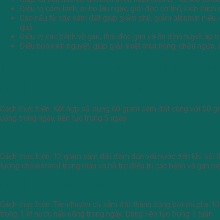
Điều trị cảm lạnh, trị ho lâu ngày, giải độc cơ thể, kích thích 
Cao nấu từ cây sâm đất giúp giảm phù, giảm albumin niệu, 
quả.
Điều trị các bệnh về gan, thải độc gan và ổn định huyết áp t
Điều hòa kinh nguyệt, giúp giải nhiệt mùa nóng, chữa ngứa, 
Một số bài thuốc trị bệnh từ cây sâm đất
Cây sâm đất trị bệnh tiểu tiện quá nhiều
Cách thực hiện: Kết hợp sử dụng 60 gram sâm đất cùng với 50 gra
uống trong ngày, liên tục trong 5 ngày.
Cây sâm đất trị cao huyết áp, các bệnh về gan và gi
Cách thực hiện: 12 gram sâm đất đem đun với nước đến khi sôi th
lượng cholesterol trong máu và hỗ trợ điều trị các bệnh về gan hi
Cây sâm chữa các loại sỏi, viêm thận
Cách thực hiện: Tán nhuyễn củ sâm đất thành dạng bột rồi pha 10
trong 1 lít nước nấu uống trong ngày. Dùng liên tục trong 1 tuần.