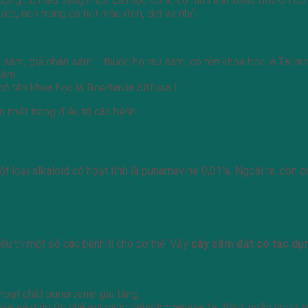
ạng củ màu vàng nhạt. Lá mọc so le có hình trái xoan, đôi khi có
ước, nên trong có hạt màu đen, dẹt và nhỏ.
 sâm, giả nhân sâm,… thuộc họ rau sâm, có tên khoa học là Talin
sâm.
ó tên khoa học là Boerhavia diffusa L.
nhất trong điều trị các bệnh.
 loại alkaloid có hoạt tính là punarnavine 0,01%. Ngoài ra, còn có
ều trị một số các bệnh lí cho cơ thể. Vậy
cây sâm đất có tác dụ
hoạt chất punarvanin gia tăng.
idase và giúp ức chế succinic dehydrogenase tại thận, ngăn ngừa s