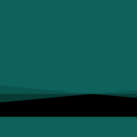
SẢN PHẨM B2B
SẢN PHẨM B2C
DỊCH VỤ GIA CÔNG