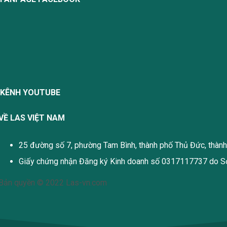
KÊNH YOUTUBE
VỀ LAS VIỆT NAM
25 đường số 7, phường Tam Bình, thành phố Thủ Đức, thàn
Giấy chứng nhận Đăng ký Kinh doanh số 0317117737 do Sở
Bản quyền © 2022 Las-vn.com