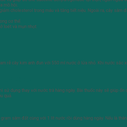
ra mồ hôi.
giảm cholesterol trong máu và tăng tiết niệu. Ngoài ra, cây sâm 
rong cơ thể.
lở loét và mụn nhọt.
m rễ cây kim anh đun với 550 ml nước ở lửa nhỏ. Khi nước sắc xuố
úp giải độc gan
ì sử dụng thay với nước trà hàng ngày. Bài thuốc này sẽ giúp ổn 
ệu quả.
 gram sâm đất cùng với 1 lít nước rồi dùng hàng ngày. Nếu là thâ