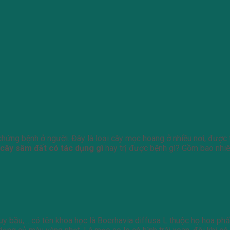
 chứng bệnh ở người. Đây là loại cây mọc hoang ở nhiều nơi, được
cây sâm đất có tác dụng gì
hay trị được bệnh gì? Gồm bao nhiêu
 bầu,… có tên khoa học là Boerhavia diffusa L thuộc họ hoa phấn