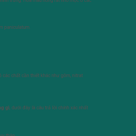
 hình trứng. Hoa màu hồng rát nhỏ mọc ở các
um paniculatum.
 các chất cần thiết khác như gôm, nitrat
ng gì
, dưới đây là câu trả lời chính xác nhất
uy thận.