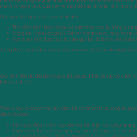
nhẵn, mọc đứng và phân nhánh bên dưới. Rễ cây phát triển thành d
nhánh và ngọn thân. Quả cây có màu đỏ nâu khi chín, nhỏ, mọng n
Cây sâm đất gồm có 3 loại chính như:
Thổ nhân sâm: Hay còn gọi là sâm thảo, cao ly, đông dương
Mồng tơi: Khoa học gọi là Talium fructicosum, cùng họ rau 
Sâm nam: Còn được gọi là sâm quý bà, thuộc họ hoa phấn, c
Trong đó, 2 loại mồng tơi và thổ nhân sâm được sử dụng phổ biến 
Thành phần hóa học
Cây sâm đất rất dồi dào hoạt chất pectin. Phần rễ cây có chứa một
kalium, tinh bột,…
Cây sâm đất có tác dụng gì
Theo y học cổ truyền thì cây sâm đất có tính mát và công dụng đi
dành cho bạn:
Tác dụng điều trị các loại sỏi như sỏi thận, sỏi bàng quang.
Hàm lượng Kali cao có trong cây sâm đất giúp lợi niệu của 
Giúp lợi tiểu nhờ cơ chế kích thích hoạt chất D - amino ox