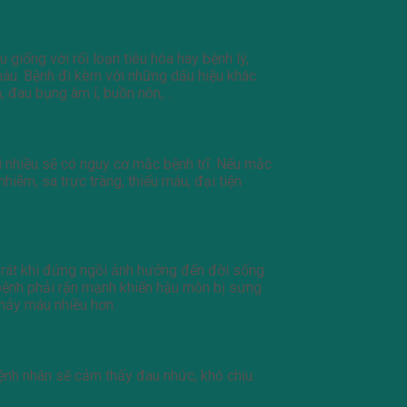
giống với rối loạn tiêu hóa hay bệnh lý,
máu. Bệnh đi kèm với những dấu hiệu khác
, đau bụng âm ỉ, buồn nôn,…
i nhiều sẽ có nguy cơ mắc bệnh trĩ. Nếu mắc
iễm, sa trực tràng, thiếu máu, đại tiện
u rát khi đứng ngồi ảnh hưởng đến đời sống
 bệnh phải rặn mạnh khiến hậu môn bị sưng
chảy máu nhiều hơn.
ệnh nhân sẽ cảm thấy đau nhức, khó chịu.