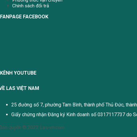
Phương thức vận chuyển
Chính sách đổi trả
FANPAGE FACEBOOK
KÊNH YOUTUBE
VỀ LAS VIỆT NAM
25 đường số 7, phường Tam Bình, thành phố Thủ Đức, thàn
Giấy chứng nhận Đăng ký Kinh doanh số 0317117737 do Sở
Bản quyền © 2022 Las-vn.com