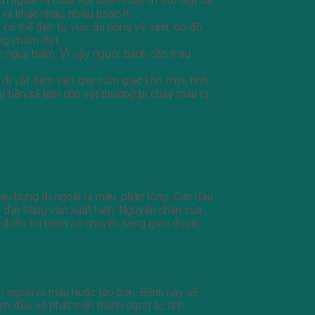
 ngoài ra máu. Khi bệnh nhân đi đại tiện sẽ
a khác nhau, nhiều hoặc ít.
 có thể đến từ việc ăn uống vệ sinh, do đó
óng chấm dứt.
nh nguy hiểm. Vì vậy người bệnh cần mau
 dị vật đâm vào gây cảm giác khó chịu, tình
i tiện sẽ làm cho vết thương bị chảy máu ra
đau bụng đi ngoài ra máu, phân lỏng. Cơn đau
 đại tràng vẫn xuất hiện. Nguyên nhân của
ứt điểm thì bệnh sẽ chuyển sang giao đoạn
 đi ngoài ra máu hoặc táo bón. Bệnh này sẽ
yp đều sẽ phát triển thành dạng ác tính.