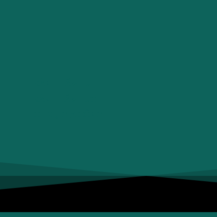
SẢN PHẨM B2B
SẢN PHẨM B2C
DỊCH VỤ GIA CÔNG