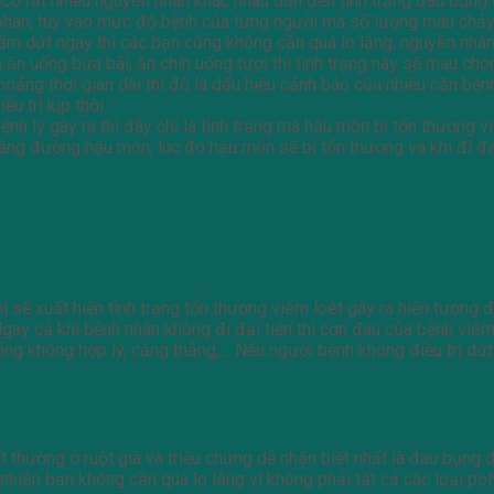
ó rất nhiều nguyên nhân khác nhau dẫn đến tình trạng đau bụng đi
 phân, tùy vào mức độ bệnh của từng người mà số lượng máu chảy r
chấm dứt ngay thì các bạn cũng không cần quá lo lắng, nguyên nhân
 ăn uống bừa bãi, ăn chín uống tươi thì tình trạng này sẽ mau ch
khoảng thời gian dài thì đó là dấu hiệu cảnh báo của nhiều căn bệ
u trị kịp thời.
h lý gây ra thì đây chỉ là tình trạng mà hậu môn bị tổn thương vì
bằng đường hậu môn, lúc đó hậu môn sẽ bị tổn thương và khi đi đạ
 ra máu
ì sẽ xuất hiện tình trạng tổn thương viêm loét gây ra hiện tượng 
gay cả khi bệnh nhân không đi đại tiện thì cơn đau của bệnh viêm
 uống không hợp lý, căng thẳng,… Nếu người bệnh không điều trị d
bất thường ở ruột già và triệu chứng dễ nhận biết nhất là đau bụng
 nhiên bạn không cần quá lo lắng vì không phải tất cả các loại pol