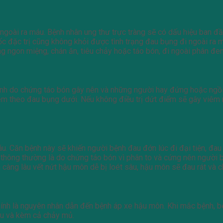
oài ra máu. Bệnh nhân ung thư trực tràng sẽ có dấu hiệu ban đầu 
c đặc trị cũng không khỏi được tình trạng đau bụng đi ngoài ra 
 ngon miệng, chán ăn, tiêu chảy hoặc táo bón, đi ngoài phân đen
 bệnh do chứng táo bón gây nên và những người hay đứng hoặc ngồ
èm theo đau bụng dưới. Nếu không điều trị dứt điểm sẽ gây viêm nh
u. Căn bệnh này sẽ khiến người bệnh đau đớn lúc đi đại tiện, đa
y thông thường là do chứng táo bón vì phân to và cứng nên người
h càng lâu vết nứt hậu môn dễ bị loét sâu, hậu môn sẽ đau rát và 
hính là nguyên nhân dẫn đến bệnh áp xe hậu môn. Khi mắc bệnh, b
áu và kèm cả chảy mủ.