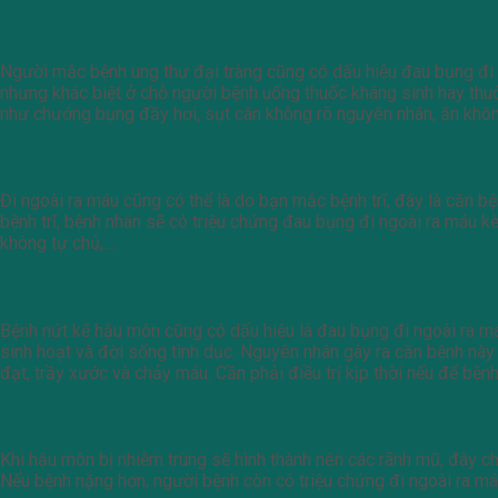
Bệnh ung thư đại tràng
Người mắc bệnh ung thư đại tràng cũng có dấu hiệu đau bụng đi ng
nhưng khác biệt ở chỗ người bệnh uống thuốc kháng sinh hay thuố
như chướng bụng đầy hơi, sụt cân không rõ nguyên nhân, ăn không
Bệnh trĩ
Đi ngoài ra máu cũng có thể là do bạn mắc bệnh trĩ, đây là căn
bệnh trĩ, bệnh nhân sẽ có triệu chứng đau bụng đi ngoài ra máu k
không tự chủ,…
Bệnh nứt kẽ hậu môn
Bệnh nứt kẽ hậu môn cũng có dấu hiệu là đau bụng đi ngoài ra má
sinh hoạt và đời sống tình dục. Nguyên nhân gây ra căn bệnh nà
đạt, trầy xước và chảy máu. Cần phải điều trị kịp thời nếu để bện
Bệnh áp xe hậu môn
Khi hậu môn bị nhiễm trùng sẽ hình thành nên các rãnh mũ, đây c
Nếu bệnh nặng hơn, người bệnh còn có triệu chứng đi ngoài ra m