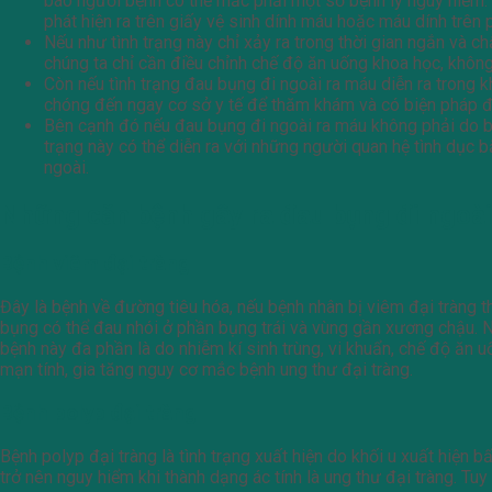
báo người bệnh có thể mắc phải một số bệnh lý nguy hiểm. C
phát hiện ra trên giấy vệ sinh dính máu hoặc máu dính trên
Nếu như tình trạng này chỉ xảy ra trong thời gian ngắn và 
chúng ta chỉ cần điều chỉnh chế độ ăn uống khoa học, không
Còn nếu tình trạng đau bụng đi ngoài ra máu diễn ra trong 
chóng đến ngay cơ sở y tế để thăm khám và có biện pháp điề
Bên cạnh đó nếu đau bụng đi ngoài ra máu không phải do bện
trạng này có thể diễn ra với những người quan hệ tình dục 
ngoài.
Những căn bệnh gây ra đau bụng đi ngoài
Bệnh viêm đại tràng
Đây là bệnh về đường tiêu hóa, nếu bệnh nhân bị viêm đại tràng th
bụng có thể đau nhói ở phần bụng trái và vùng gần xương chậu. N
bệnh này đa phần là do nhiễm kí sinh trùng, vi khuẩn, chế độ ăn
mạn tính, gia tăng nguy cơ mắc bệnh ung thư đại tràng.
Bệnh polyp đại tràng
Bệnh polyp đại tràng là tình trạng xuất hiện do khối u xuất hiện 
trở nên nguy hiểm khi thành dạng ác tính là ung thư đại tràng. Tuy