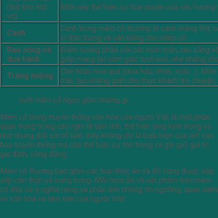
(thịt kho hột
Món này thể hiện sự hòa quyện của các hương v
vịt)
Canh trong mâm cỗ thường là canh măng thịt, c
Canh
vị đặc trưng và cân bằng cho mâm cỗ.
Rau sống và
Điểm tương phản với các món mặn, rau sống và
dưa hành
giúp mang lại cảm giác tươi mới, nhẹ nhàng ch
Chè hoặc hoa quả (dưa hấu, nhãn, xoài,…). Món
Tráng miệng
mái, tạo không gian cho thực khách trò chuyện, 
một mâm cổ ngon gồm những gì
Mâm cổ trong truyền thống văn hóa của người Việt là một phần
quan trọng trong các nghi lễ tâm linh, thể hiện lòng kính trọng và
nhớ nhung đối với tổ tiên. Đây không chỉ là biểu hiện của nét văn
hóa truyền thống mà còn thể hiện sự tôn trọng và gìn giữ giá trị
gia đình, cộng đồng.
Mâm cổ thường bao gồm các loại thức ăn và đồ cúng được sắp
xếp cẩn thận và trang trọng. Mỗi món ăn và vật phẩm trên mâm
cổ đều có ý nghĩa riêng và phản ánh những tín ngưỡng, quan niệm
về văn hóa và tâm linh của người Việt.