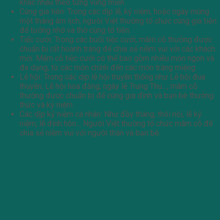
khác nhau theo từng vùng miền.
Cúng gia tiên: Trong các dịp lễ, kỷ niệm, hoặc ngày mùng
một tháng âm lịch, người Việt thường tổ chức cúng gia tiên
để tưởng nhớ và thờ cúng tổ tiên.
Tiệc cưới: Trong các buổi tiệc cưới, mâm cỗ thường được
chuẩn bị rất hoành tráng để chia sẻ niềm vui với các khách
mời. Mâm cỗ tiệc cưới có thể bao gồm nhiều món ngon và
đa dạng, từ các món chính đến các món tráng miệng.
Lễ hội: Trong các dịp lễ hội truyền thống như Lễ hội đua
thuyền, Lễ hội hoa đăng, ngày lễ Trung Thu…, mâm cỗ
thường được chuẩn bị để cùng gia đình và bạn bè thưởng
thức và kỷ niệm.
Các dịp kỷ niệm cá nhân: Như đầy tháng, thôi nôi, lễ kỷ
niệm, lễ đính hôn… Người Việt thường tổ chức mâm cỗ để
chia sẻ niềm vui với người thân và bạn bè.
Yến Hồng
SẢN PHẨM B2B
SẢN PHẨM B2C
DỊCH VỤ GIA CÔNG