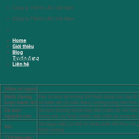
Chuyển
Công ty TNHH LAS Việt Nam
đến
Công ty TNHH LAS Việt Nam
nội
dung
Home
Giới thiệu
Blog
Một mâm cỗ ngon gồm những món gì
Tuyển dụng
Liên hệ
Một mâm cỗ ngon gồm những món gì
Giỏ hàng
Mâm cổ ngon
Bánh chưng
Đây là món ăn không thể thiếu trong các dịp lễ
hoặc bánh tét
và bánh tét (ở miền Nam) tượng trưng cho trời và
Gà luộc
Gà luộc thường được bày trên mâm cỗ với hình
nguyên con
trưng cho sự hoàn chỉnh, may mắn và sung túc.
Xôi (gạo nếp) có thể có nhiều biến thể như xôi 
Xôi
thịnh vượng.
Thịt kho tàu