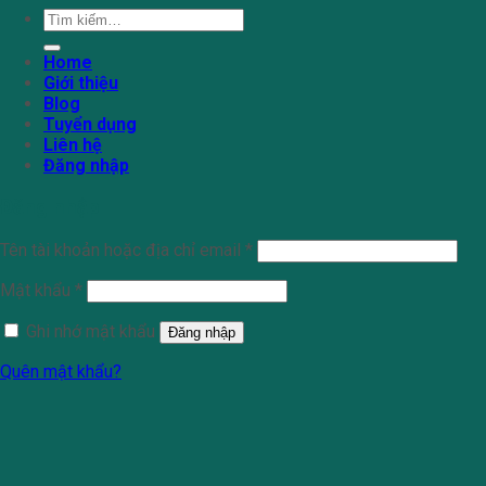
Tìm
kiếm:
Home
Giới thiệu
Blog
Tuyển dụng
Liên hệ
Đăng nhập
Đăng nhập
Tên tài khoản hoặc địa chỉ email
*
Mật khẩu
*
Ghi nhớ mật khẩu
Đăng nhập
Quên mật khẩu?