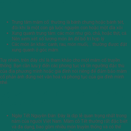
Cách sắp xếp mâm cổ như thế nào cho
đúng phong tục?
Trung tâm mâm cổ: thường là bánh chưng hoặc bánh tét,
đôi khi là một con gà luộc nguyên con hoặc một dĩa xôi
Xung quanh trung tâm: các món như giò, chả, hoặc thịt, cá.
Nên xem xét số lượng món ăn để bố trí hợp lý
Các món ăn khác: canh, rau, món muối,… thường được đặt
xung quanh ở góc mâm
Tuy nhiên, trên đây chỉ là tham khảo cho một mâm cổ truyền
thống. Bạn cần lưu ý đến các phong tục và tín ngưỡng đặc thù
của địa phương mình hoặc gia đình nói riêng để đảm bảo mâm
cổ phản ánh đúng nét văn hoá và phong tục của gia đình mình
nhé.
Một số dịp phổ biến mà mâm cỗ thường
được chuẩn bị:
Ngày Tết Nguyên Đán: Đây là dịp lễ quan trọng nhất trong
năm của người Việt Nam. Mâm cỗ Tết thường rất đặc biệt
và đa dạng, bao gồm nhiều món truyền thống và có thể