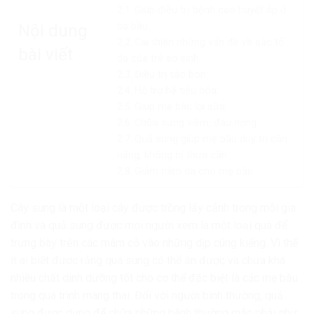
Giúp điều trị bệnh cao huyết áp ở
bà bầu:
Nội dung
Cải thiện những vấn đề về sắc tố
bài viết
da của trẻ sơ sinh:
Điều trị táo bón:
Hỗ trợ hệ tiêu hóa:
Giúp mẹ bầu lợi sữa:
Chữa sưng viêm, đau họng:
Quả sung giúp mẹ bầu duy trì cân
nặng, không bị thừa cân:
Giảm nám da cho mẹ bầu:
Cây sung là một loại cây được trồng lấy cảnh trong mỗi gia
đình và quả sung được mọi người xem là một loại quá để
trưng bày trên các mâm cỗ vào những dịp cúng kiếng. Vì thế
ít ai biết được rằng quá sung có thể ăn được và chưa khá
nhiều chất dinh dưỡng tốt cho cơ thể đặc biệt là các mẹ bầu
trong quá trình mang thai. Đối với người bình thường, quả
sung được dụng để chữa những bệnh thường mắc phải như