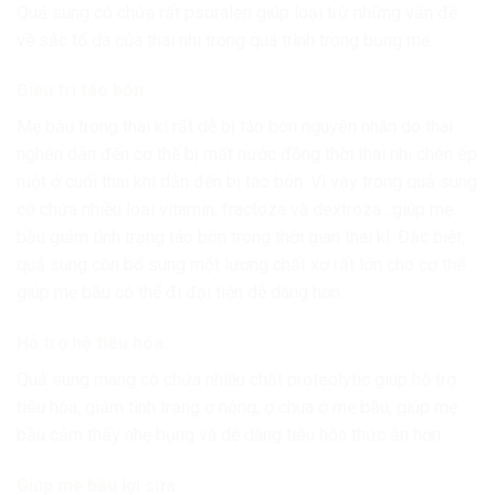
Quả sung có chứa rất psoralen giúp loại trừ những vấn đề
về sắc tố da của thai nhi trong quá trình trong bụng mẹ.
Điều trị táo bón:
Mẹ bầu trong thai kì rất dễ bị táo bón nguyên nhân do thai
nghén dẫn đến cơ thể bị mất nước đồng thời thai nhi chèn ép
ruột ở cuối thai khí dẫn đến bị táo bón. Vì vậy trong quả sung
có chứa nhiều loại vitamin, fractoza và dextroza…giúp mẹ
bầu giảm tình trạng táo bón trong thời gian thai kì. Đặc biệt,
quả sung còn bổ sung một lượng chất xơ rất lớn cho cơ thể
giúp mẹ bầu có thể đi đại tiện dễ dàng hơn.
Hỗ trợ hệ tiêu hóa:
Quả sung mang có chứa nhiều chất proteolytic giúp hỗ trợ
tiêu hóa, giảm tình trạng ợ nóng, ợ chua ở mẹ bầu, giúp mẹ
bầu cảm thấy nhẹ bụng và dễ dàng tiêu hóa thức ăn hơn.
Giúp mẹ bầu lợi sữa: