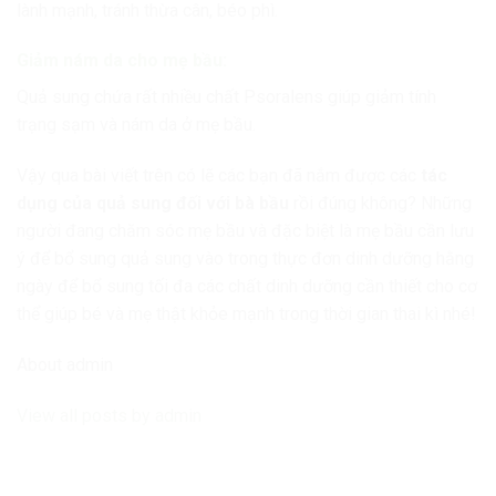
lành mạnh, tránh thừa cân, béo phì.
Giảm nám da cho mẹ bầu:
Quả sung chứa rất nhiều chất Psoralens giúp giảm tính
trạng sạm và nám da ở mẹ bầu.
Vậy qua bài viết trên có lẽ các bạn đã nắm được các
tác
dụng của quả sung đối với bà bầu
rồi đúng không? Những
người đang chăm sóc mẹ bầu và đặc biệt là mẹ bầu cần lưu
ý để bổ sung quả sung vào trong thực đơn dinh dưỡng hằng
ngày để bổ sung tối đa các chất dinh dưỡng cần thiết cho cơ
thể giúp bé và mẹ thật khỏe mạnh trong thời gian thai kì nhé!
About admin
View all posts by admin