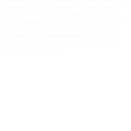
viêm họng, ho, viêm phế quản hay loét dạ dáy. Còn đối với
các mẹ bầu quá sung còn có tác dụng nhiều hơn thế, giúp
quá trình mang thai và sinh con của các mẹ tốt hơn bao giờ
hết. Đọc tới đây chắc hẳn các bạn đang rất tò mò về
tác
dụng của quả sung đối với bà bầu
đúng không? Để tìm
hiểu rõ hơn về những lợi ích dó thì mời bạn đọc theo dõi
ngay bài viết dưới đây nhé!