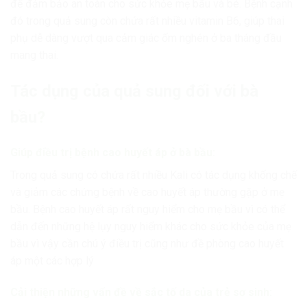
để đảm bảo an toàn cho sức khỏe mẹ bầu và bé. Bệnh cạnh
đó trong quả sung còn chứa rất nhiều vitamin B6, giúp thai
phụ dễ dàng vượt qua cảm giác ốm nghén ở ba tháng đầu
mang thai.
Tác dụng của quả sung đối với bà
bầu
?
Giúp điều trị bệnh cao huyết áp ở bà bầu:
Trong quả sung có chứa rất nhiều Kali có tác dụng khống chế
và giảm các chứng bệnh về cao huyết áp thường gặp ở mẹ
bầu. Bệnh cao huyết áp rất nguy hiểm cho mẹ bầu vì có thể
dẫn đến những hệ lụy nguy hiểm khác cho sức khỏe của mẹ
bầu vì vậy cần chú ý điều trị cũng như đề phòng cao huyết
áp một các hợp lý
Cải thiện những vấn đề về sắc tố da của trẻ sơ sinh: