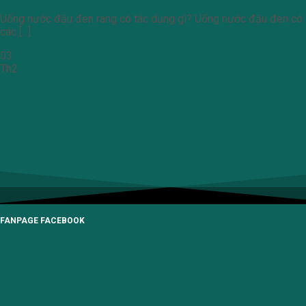
Uống nước đậu đen rang có tác dụng gì? Uống nước đậu đen có
các [...]
03
Th2
SẢN PHẨM B2B
SẢN PHẨM B2C
DỊCH VỤ GIA CÔNG
FANPAGE FACEBOOK