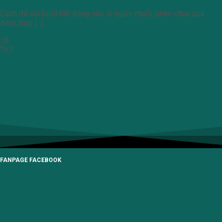
Cách để cùi bưởi hết đắng nào là ngâm muối, phèn chua qua
đêm, bóp [...]
18
Th7
SẢN PHẨM B2B
SẢN PHẨM B2C
DỊCH VỤ GIA CÔNG
FANPAGE FACEBOOK