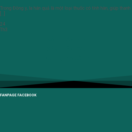
Trong Đông y, la hán quả là một loại thuốc có tính hàn, giúp thanh
[...]
24
Th3
SẢN PHẨM B2B
SẢN PHẨM B2C
DỊCH VỤ GIA CÔNG
FANPAGE FACEBOOK